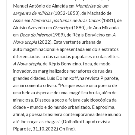
Manuel Antônio de Almeida em
Memórias de um
sargento de milícias
(1852-1853), de Machado de
Assis em
Memórias póstumas de Brás Cubas
(1881), de
Aluísio Azevedo em
O cortiço
(1890), de Ana Miranda
em
Boca do inferno
(1989), de Régis Bonvicino em
A
Nova utopia
(2022). Esta vertente urbana da
autoimagem nacional é apresentada em dois estratos
diferenciados: o das camadas populares e o das elites.
A Nova utopia
, de Régis Bonvicino, foca, de modo
inovador, os marginalizados moradores de rua das
grandes cidades. Luís Dolhnikoff, na revista Piparote,
assim comenta o livro: “Porque essa é uma poesia de
uma beleza áspera e de uma imagética bruta, além de
minuciosa. Disseca a seco a feiura caleidoscópica da
cidade – mundo e do mundo urbanizado. E aproxima,
afinal, a poesia brasileira contemporânea desse mundo
até lhe roçar as chagas”. (Dolhnikoff apud revista
Piparote, 31.10.2022.( On line).