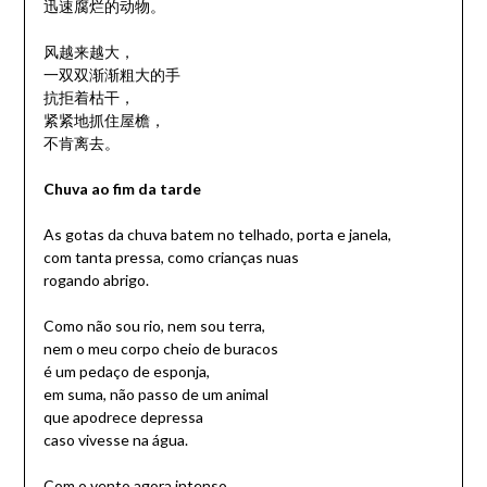
迅速腐烂的动物。
风越来越大，
一双双渐渐粗大的手
抗拒着枯干，
紧紧地抓住屋檐，
不肯离去。
Chuva ao fim da tarde
As gotas da chuva batem no telhado, porta e janela,
com tanta pressa, como crianças nuas
rogando abrigo.
Como não sou rio, nem sou terra,
nem o meu corpo cheio de buracos
é um pedaço de esponja,
em suma, não passo de um animal
que apodrece depressa
caso vivesse na água.
Com o vento agora intenso,