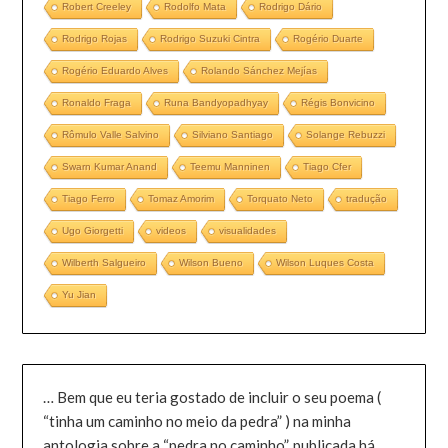
Robert Creeley
Rodolfo Mata
Rodrigo Dário
Rodrigo Rojas
Rodrigo Suzuki Cintra
Rogério Duarte
Rogério Eduardo Alves
Rolando Sánchez Mejías
Ronaldo Fraga
Runa Bandyopadhyay
Régis Bonvicino
Rômulo Valle Salvino
Silviano Santiago
Solange Rebuzzi
Swarn Kumar Anand
Teemu Manninen
Tiago Cfer
Tiago Ferro
Tomaz Amorim
Torquato Neto
tradução
Ugo Giorgetti
videos
visualidades
Wilberth Salgueiro
Wilson Bueno
Wilson Luques Costa
Yu Jian
… Bem que eu teria gostado de incluir o seu poema (
“tinha um caminho no meio da pedra” ) na minha
antologia sobre a “pedra no caminho”, publicada há