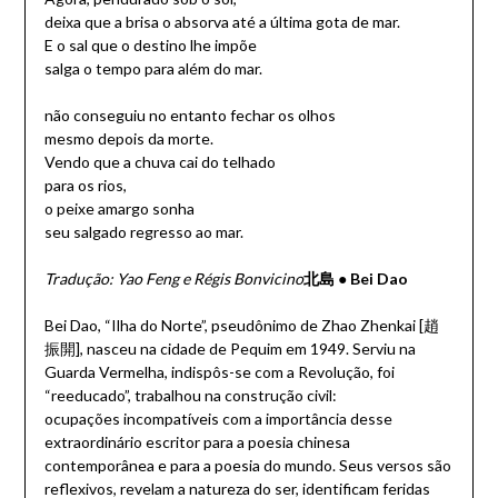
deixa que a brisa o absorva até a última gota de mar.
E o sal que o destino lhe impõe
salga o tempo para além do mar.
não conseguiu no entanto fechar os olhos
mesmo depois da morte.
Vendo que a chuva cai do telhado
para os rios,
o peixe amargo sonha
seu salgado regresso ao mar.
Tradução: Yao Feng e Régis Bonvicino
北島
●
Bei Dao
Bei Dao, “Ilha do Norte”, pseudônimo de Zhao Zhenkai [趙
振開], nasceu na cidade de Pequim em 1949. Serviu na
Guarda Vermelha, indispôs-se com a Revolução, foi
“reeducado”, trabalhou na construção civil:
ocupações
incompatíveis com a importância desse
extraordinário escritor para a poesia chinesa
contemporânea e para a poesia do mundo. Seus versos são
reflexivos, revelam a natureza do ser, identificam feridas