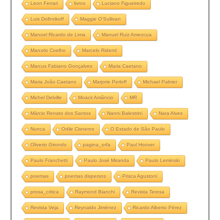
Leon Ferrari
livros
Luciano Figueiredo
Luis Dolhnikoff
Maggie O’Sullivan
Manoel Ricardo de Lima
Manuel Ruiz Amezcua
Marcelo Coelho
Marcelo Ridenti
Marcus Fabiano Gonçalves
Maria Caetano
Maria João Caetano
Marjorie Perloff
Michael Palmer
Michel Delville
Moacir Amâncio
MR
Márcio Renato dos Santos
Nanni Balestrini
Nara Alves
Nunca
Odile Cisneros
O Estado de São Paulo
Oliverio Girondo
pagina_orfa
Paul Hoover
Paulo Franchetti
Paulo José Miranda
Paulo Leminski
poemas
poemas dispersos
Prisca Agustoni
prosa_critica
Raymond Bianchi
Revista Teresa
Revista Veja
Reynaldo Jiménez
Ricardo Alberto Pérez