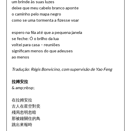
um brinde às suas luzes
deixe que meu cabelo branco aponte
o caminho pelo mapa negro
como se uma tormenta a fizesse voar
espero na fila até que a pequena janela
se feche: Ó o brilho da lua
voltei para casa – reuniões
significam menos do que adeuses
ao menos
Tradução: Régis Bonvicino, com supervisão de Yao Feng
拉姆安拉
& amp;nbsp;
在拉姆安拉
古人在星空對奕
殘局忽明忽暗
那被鐘關住的鳥
跳出來報時