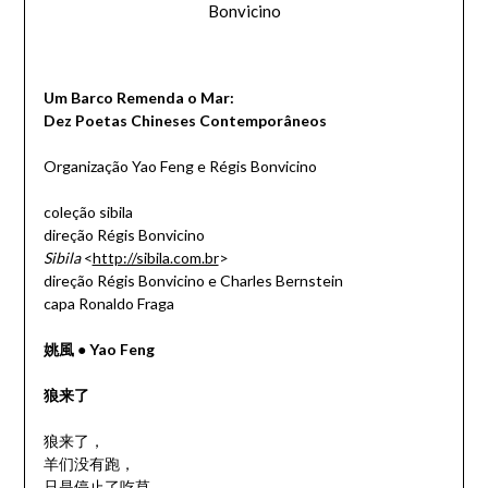
Bonvicino
Um Barco Remenda o Mar:
Dez Poetas Chineses Contemporâneos
Organização Yao Feng e Régis Bonvicino
coleção sibila
direção Régis Bonvicino
Sibila
<
http://sibila.com.br
>
direção Régis Bonvicino e Charles Bernstein
capa Ronaldo Fraga
姚風 ● Yao Feng
狼来了
狼来了，
羊们没有跑，
只是停止了吃草，