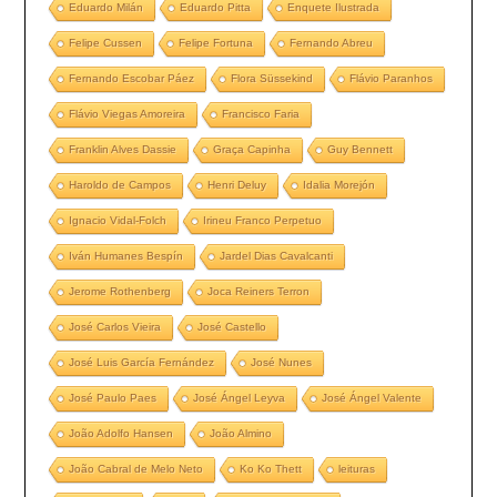
Eduardo Milán
Eduardo Pitta
Enquete Ilustrada
Felipe Cussen
Felipe Fortuna
Fernando Abreu
Fernando Escobar Páez
Flora Süssekind
Flávio Paranhos
Flávio Viegas Amoreira
Francisco Faria
Franklin Alves Dassie
Graça Capinha
Guy Bennett
Haroldo de Campos
Henri Deluy
Idalia Morejón
Ignacio Vidal-Folch
Irineu Franco Perpetuo
Iván Humanes Bespín
Jardel Dias Cavalcanti
Jerome Rothenberg
Joca Reiners Terron
José Carlos Vieira
José Castello
José Luis García Fernández
José Nunes
José Paulo Paes
José Ángel Leyva
José Ángel Valente
João Adolfo Hansen
João Almino
João Cabral de Melo Neto
Ko Ko Thett
leituras