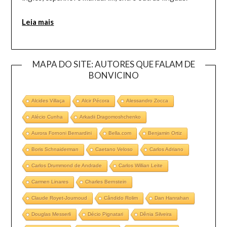
Leia mais
MAPA DO SITE: AUTORES QUE FALAM DE
BONVICINO
Alcides Villaça
Alcir Pécora
Alessandro Zocca
Alécio Cunha
Arkadii Dragomoshchenko
Aurora Fornoni Bernardini
Bella.com
Benjamin Ortiz
Boris Schnaiderman
Caetano Veloso
Carlos Adriano
Carlos Drummond de Andrade
Carlos Willian Leite
Carmen Linares
Charles Bernstein
Claude Royet-Journoud
Cândido Rolim
Dan Hanrahan
Douglas Messerli
Décio Pignatari
Dênia Silveira