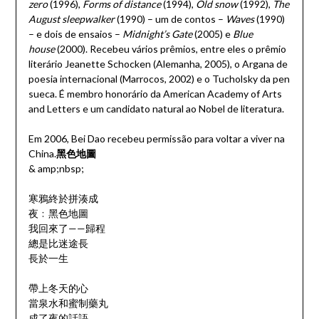
zero
(1996),
Forms of distance
(1994),
Old snow
(1992),
The
August sleepwalker
(1990) – um de contos –
Waves
(1990)
– e dois de ensaios –
Midnight’s Gate
(2005) e
Blue
house
(2000). Recebeu vários prêmios, entre eles o prêmio
literário Jeanette Schocken (Alemanha, 2005), o Argana de
poesia internacional (Marrocos, 2002) e o Tucholsky da pen
sueca. É membro honorário da American Academy of Arts
and Letters e um candidato natural ao Nobel de literatura.
Em 2006, Bei Dao recebeu permissão para voltar a viver na
China.
黑色地圖
& amp;nbsp;
寒鴉終於拼湊成
夜﹕黑色地圖
我回來了——歸程
總是比迷途長
長於一生
帶上冬天的心
當泉水和蜜制藥丸
成了夜的話語