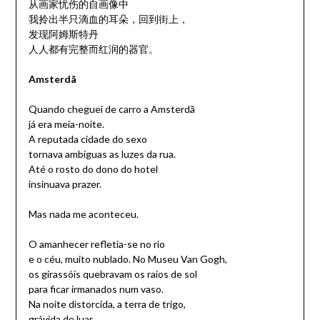
从画家忧伤的自画像中
我拎出半只滴血的耳朵，回到街上，
发现阿姆斯特丹
人人都有完整而红润的器官。
Amsterdã
Quando cheguei de carro a Amsterdã
já era meia-noite.
A reputada cidade do sexo
tornava ambíguas as luzes da rua.
Até o rosto do dono do hotel
insinuava prazer.
Mas nada me aconteceu.
O amanhecer refletia-se no rio
e o céu, muito nublado. No Museu Van Gogh,
os girassóis quebravam os raios de sol
para ficar irmanados num vaso.
Na noite distorcida, a terra de trigo,
grávida de luar,