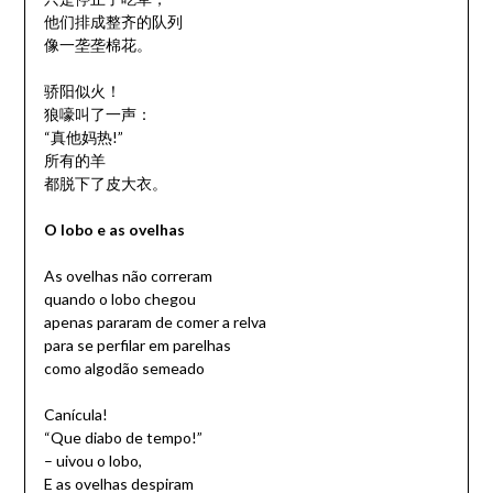
他们排成整齐的队列
像一垄垄棉花。
骄阳似火！
狼嚎叫了一声：
“真他妈热!”
所有的羊
都脱下了皮大衣。
O lobo e as ovelhas
As ovelhas não correram
quando o lobo chegou
apenas pararam de comer a relva
para se perfilar em parelhas
como algodão semeado
Canícula!
“Que diabo de tempo!”
– uivou o lobo,
E as ovelhas despiram