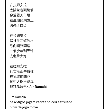
在拉姆安拉
太陽象老頭翻墻
穿過露天市場
在生鏽的銅盤上
照亮了自己
在拉姆安拉
諸神從瓦罐飲水
弓向獨弦問路
一個少年到天邊
去繼承大海
在拉姆安拉
死亡沿正午播種
在我窗前開花
抗拒之樹呈颶風
那狂暴原形< /p>
Ramalá
Em Ramalá
os antigos jogam xadrez no céu estrelado
o fim de jogo move