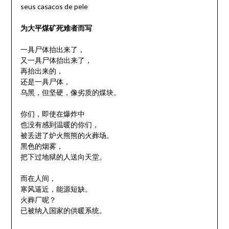
seus casacos de pele
为大平煤矿死难者而写
一具尸体抬出来了，
又一具尸体抬出来了，
再抬出来的，
还是一具尸体，
乌黑，但坚硬，像劣质的煤块。
你们，即使在爆炸中
也没有感到温暖的你们，
被丢进了炉火熊熊的火葬场。
黑色的烟雾，
把下过地狱的人送向天堂。
而在人间，
寒风逼近，能源短缺。
火葬厂呢？
已被纳入国家的供暖系统。