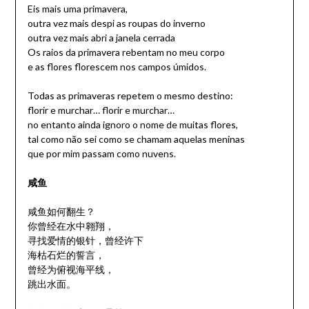
Eis mais uma primavera,
outra vez mais despi as roupas do inverno
outra vez mais abri a janela cerrada
Os raios da primavera rebentam no meu corpo
e as flores florescem nos campos úmidos.
Todas as primaveras repetem o mesmo destino:
florir e murchar… florir e murchar…
no entanto ainda ignoro o nome de muitas flores,
tal como não sei como se chamam aquelas meninas
que por mim passam como nuvens.
咸鱼
咸鱼如何翻生？
你曾经在水中翱翔，
寻找爱情的银针，曾经许下
海枯石烂的誓言，
曾经为俯视海平线，
跳出水面。