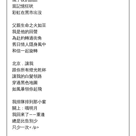
當記憶狂吠
彩虹在黑市出沒
父親生命之火如豆
我是他的回聲
為赴約轉過街角
舊日情人隱身風中
和信一起旋轉
北京﹐讓我
跟你所有燈光乾杯
讓我的白髮領路
穿過黑色地圖
如風暴領你起飛
我排隊排到那小窗
關上﹕哦明月
我回來了——重逢
總是比告別少
只少一次< /p>