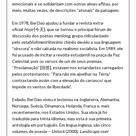
emocionais e se solidarizam com outras almas aflitas, por
meio, muitas vezes, de descrições “atonais” da paisagem.
Em 1978, Bei Dao ajudou a fundar a revista extra-
oficial
Hoje
[今天], que se tornou o principal fórum de
discussão dos poetas
menlong
, grupo ridicularizado
pelo
establishment
literário chinês devido a sua linguagem
“obscura” e não calcada no realismo socialista. Em 1989, ele
foi acusado de incitar a revolta estudantil na praça da Paz
Celestial, pois os versos de um de seus poemas,
“Proclamação” [回答], estavam nos estandartes carregados
pelos protestantes: “Para não me ajoelhar na Terra/
contrastando assim com a elevação do carrasco/ que
impede os ventos de liberdade”.
Exilado, Bei Dao viveu e lecionou na Inglaterra, Alemanha,
Noruega, Suécia, Dinamarca, Holanda, França e, mais
recentemente, nos Estados Unidos. Sua obra já foi
traduzida para trinta idiomas, mas esta é sua primeira
antologia em português. Em língua inglesa, são cinco
volumes de poesia –
Unlock
(2000),
Landscape over