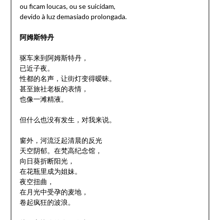
ou ficam loucas, ou se suicidam,
devido à luz demasiado prolongada.
阿姆斯特丹
驱车来到阿姆斯特丹，
已近子夜。
性都的名声，让街灯变得暧昧。
甚至旅社老板的表情，
也像一滩精液。
但什么也没有发生，对我来说。
窗外，河流泛起清晨的反光
天空阴郁。在梵高纪念馆，
向日葵折断阳光，
在花瓶里成为姐妹。
夜空扭曲，
在月光中受孕的麦地，
卷起疯狂的波浪。