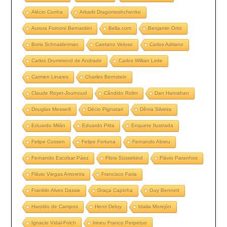
Alécio Cunha
Arkadii Dragomoshchenko
Aurora Fornoni Bernardini
Bella.com
Benjamin Ortiz
Boris Schnaiderman
Caetano Veloso
Carlos Adriano
Carlos Drummond de Andrade
Carlos Willian Leite
Carmen Linares
Charles Bernstein
Claude Royet-Journoud
Cândido Rolim
Dan Hanrahan
Douglas Messerli
Décio Pignatari
Dênia Silveira
Eduardo Milán
Eduardo Pitta
Enquete Ilustrada
Felipe Cussen
Felipe Fortuna
Fernando Abreu
Fernando Escobar Páez
Flora Süssekind
Flávio Paranhos
Flávio Viegas Amoreira
Francisco Faria
Franklin Alves Dassie
Graça Capinha
Guy Bennett
Haroldo de Campos
Henri Deluy
Idalia Morejón
Ignacio Vidal-Folch
Irineu Franco Perpetuo