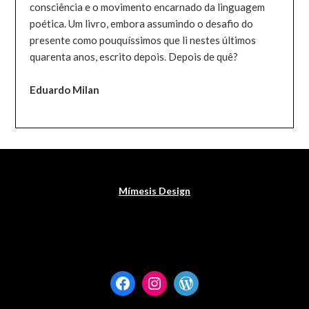
consciência e o movimento encarnado da linguagem
poética. Um livro, embora assumindo o desafio do
presente como pouquíssimos que li nestes últimos
quarenta anos, escrito depois. Depois de quê?
Eduardo Milan
Mímesis Design
Facebook
Instagram
WordPress