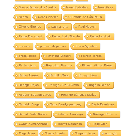
Márcio Renato dos Santos
Nanni Balestrini
Nara Alves
Nunca
Odile Cisneros
O Estado de São Paulo
Oliverio Girondo
pagina_orfa
Paul Hoover
Paulo Franchetti
Paulo José Miranda
Paulo Leminski
poemas
poemas dispersos
Prisca Agustoni
prosa_critica
Raymond Bianchi
Revista Teresa
Revista Veja
Reynaldo Jiménez
Ricardo Alberto Pérez
Robert Creeley
Rodolfo Mata
Rodrigo Dário
Rodrigo Rojas
Rodrigo Suzuki Cintra
Rogério Duarte
Rogério Eduardo Alves
Rolando Sánchez Mejías
Ronaldo Fraga
Runa Bandyopadhyay
Régis Bonvicino
Rômulo Valle Salvino
Silviano Santiago
Solange Rebuzzi
Swarn Kumar Anand
Teemu Manninen
Tiago Cfer
Tiago Ferro
Tomaz Amorim
Torquato Neto
tradução