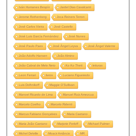
Iván Humanes Bespín
Jardel Dias Cavalcanti
Jerome Rothenberg
Joca Reiners Terron
José Carlos Vieira
José Castello
José Luis García Fernández
José Nunes
José Paulo Paes
José Ángel Leyva
José Ángel Valente
João Adolfo Hansen
João Almino
João Cabral de Melo Neto
Ko Ko Thett
leituras
Leon Ferrari
livros
Luciano Figueiredo
Luis Dolhnikoff
Maggie O’Sullivan
Manoel Ricardo de Lima
Manuel Ruiz Amezcua
Marcelo Coelho
Marcelo Ridenti
Marcus Fabiano Gonçalves
Maria Caetano
Maria João Caetano
Marjorie Perloff
Michael Palmer
Michel Delville
Moacir Amâncio
MR