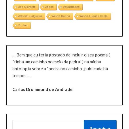
Ugo Giorgetti
videos
visualidades
Wilberth Salgueiro
Wilson Bueno
Wilson Luques Costa
Yu Jian
… Bem que eu teria gostado de incluir o seu poema (
“tinha um caminho no meio da pedra” ) na minha
antologia sobre a “pedra no caminho”, publicada há
tempos …
Carlos Drummond de Andrade
PESQUISAR
Pesquisar