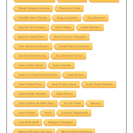
Flávio Viegas Amoreira
Francisco Faria
Franklin Alves Dassie
Graça Capinha
Guy Bennett
Haroldo de Campos
Henri Deluy
Idalia Morejón
Ignacio Vidal-Folch
Irineu Franco Perpetuo
Iván Humanes Bespín
Jardel Dias Cavalcanti
Jerome Rothenberg
Joca Reiners Terron
José Carlos Vieira
José Castello
José Luis García Fernández
José Nunes
José Paulo Paes
José Ángel Leyva
José Ángel Valente
João Adolfo Hansen
João Almino
João Cabral de Melo Neto
Ko Ko Thett
leituras
Leon Ferrari
livros
Luciano Figueiredo
Luis Dolhnikoff
Maggie O’Sullivan
Manoel Ricardo de Lima
Manuel Ruiz Amezcua