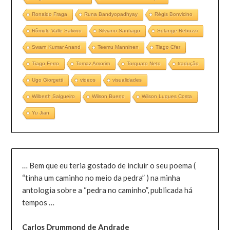
Ronaldo Fraga
Runa Bandyopadhyay
Régis Bonvicino
Rômulo Valle Salvino
Silviano Santiago
Solange Rebuzzi
Swarn Kumar Anand
Teemu Manninen
Tiago Cfer
Tiago Ferro
Tomaz Amorim
Torquato Neto
tradução
Ugo Giorgetti
videos
visualidades
Wilberth Salgueiro
Wilson Bueno
Wilson Luques Costa
Yu Jian
… Bem que eu teria gostado de incluir o seu poema (
“tinha um caminho no meio da pedra” ) na minha
antologia sobre a “pedra no caminho”, publicada há
tempos …
Carlos Drummond de Andrade