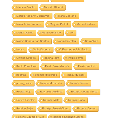
Marcelo Coelho
Marcelo Ridenti
Marcus Fabiano Gonçalves
Maria Caetano
Maria João Caetano
Marjorie Perloff
Michael Palmer
Michel Delville
Moacir Amâncio
MR
Márcio Renato dos Santos
Nanni Balestrini
Nara Alves
Nunca
Odile Cisneros
O Estado de São Paulo
Oliverio Girondo
pagina_orfa
Paul Hoover
Paulo Franchetti
Paulo José Miranda
Paulo Leminski
poemas
poemas dispersos
Prisca Agustoni
prosa_critica
Raymond Bianchi
Revista Teresa
Revista Veja
Reynaldo Jiménez
Ricardo Alberto Pérez
Robert Creeley
Rodolfo Mata
Rodrigo Dário
Rodrigo Rojas
Rodrigo Suzuki Cintra
Rogério Duarte
Rogério Eduardo Alves
Rolando Sánchez Mejías