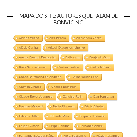
MAPA DO SITE: AUTORES QUE FALAM DE
BONVICINO
Alcides Villaça
Alcir Pécora
Alessandro Zocca
Alécio Cunha
Arkadii Dragomoshchenko
Aurora Fornoni Bernardini
Bella.com
Benjamin Ortiz
Boris Schnaiderman
Caetano Veloso
Carlos Adriano
Carlos Drummond de Andrade
Carlos Willian Leite
Carmen Linares
Charles Bernstein
Claude Royet-Journoud
Cândido Rolim
Dan Hanrahan
Douglas Messerli
Décio Pignatari
Dênia Silveira
Eduardo Milán
Eduardo Pitta
Enquete Ilustrada
Felipe Cussen
Felipe Fortuna
Fernando Abreu
Fernando Escobar Páez
Flora Süssekind
Flávio Paranhos