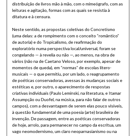
distribuição de livros mão à mão, com o mimeógrafo, com as
leituras e agitação, formas com as quais se resistia à
ditatura e à censura.
Neste sentido, as propostas coletivas do Concretismo
(uma delas: a de rompimento com o conceito “romântico”
de autoria) e do Tropicalismo, de reafirmação do
exploratório numa perspectiva local/universal, foram se
congelando — à revelia ou não —, ao menos, na obra de
vários (não na de Caetano Veloso, por exemplo, apesar de
momentos de queda), em “normas” de escolas lítero-
musicais — o que permitiu, por um lado, o reagrupamento
de poéticas conservadoras, avessas às mudanças sociais e
estéticas e, por outro, o aparecimento de respostas
criativas individuais (Paulo Leminski, na literatura, e Itamar
Assumpção ou Duofel, na música, para não falar de outros
campos), com a desvantagem de serem elas pouco visíveis,
à questão fundamental de uma poesia (arte) brasileira de
invenção. De passagem, entre as poéticas conservadoras
de hoje, arrolo, para permanecer no campo da escritua, um
vago neomodernismo, um claro neoparnasianismo ou na