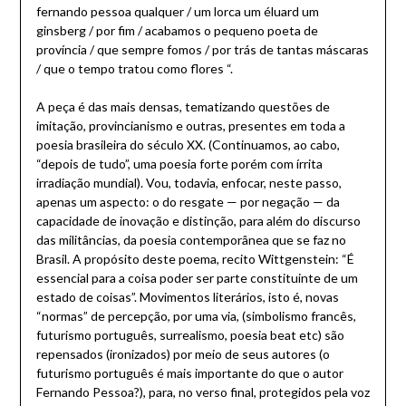
fernando pessoa qualquer / um lorca um éluard um
ginsberg / por fim / acabamos o pequeno poeta de
província / que sempre fomos / por trás de tantas máscaras
/ que o tempo tratou como flores “.
A peça é das mais densas, tematizando questões de
imitação, provincianismo e outras, presentes em toda a
poesia brasileira do século XX. (Continuamos, ao cabo,
“depois de tudo”, uma poesia forte porém com írrita
irradiação mundial). Vou, todavia, enfocar, neste passo,
apenas um aspecto: o do resgate — por negação — da
capacidade de inovação e distinção, para além do discurso
das militâncias, da poesia contemporânea que se faz no
Brasil. A propósito deste poema, recito Wittgenstein: “É
essencial para a coisa poder ser parte constituinte de um
estado de coisas”. Movimentos literários, isto é, novas
“normas” de percepção, por uma via, (simbolismo francês,
futurismo português, surrealismo, poesia beat etc) são
repensados (ironizados) por meio de seus autores (o
futurismo português é mais importante do que o autor
Fernando Pessoa?), para, no verso final, protegidos pela voz