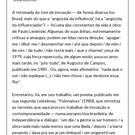
A retomada do tom de inovação — de forma diversa (no
Brasil, mais do que a “angústia da influência”, há a “angústia
do influenciador”) — foi uma das constantes da vida e obra
de Paulo Leminski. Algumas de suas linhas, extremamente
críticas e amargas, podem ser lidas nesta direção: “apagar-
me / diluir-me / desmanchar-me / até que depois / de mim /
de nós / de tudo / não reste mais / que o charme”, peça de
1979, cuja força repercutiu, de algum modo, poucos anos
mais tarde, no “pós-tudo”, de Augusto de Campos,
publicado em 1985 . Ou, agora, mais afirmativo: “nada que o
sol / não explique (…) / não tem chuva / que desbote essa
flor”.
Entretanto, há, em seu trabalho, um poema, publicado em
sua segunda coletânea, “Polonaises” (1980), que sintetiza
as tensões que aqui procuro trabalhar de inovação e
contemporaneidade — numa perspectiva brasileira, de
independência e diálogo: “um dia / a gente ia ser homero / a
obra nada mais nada menos que uma ilíada / depois / a barra
pesando / dava pra ser aí um rimbaud / um ungaretti um