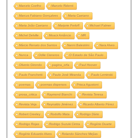
Marcelo Coelho
Marcelo Ridenti
Marcus Fabiano Gonçalves
Maria Caetano
Maria João Caetano
Marjorie Perloff
Michael Palmer
Michel Delville
Moacir Amâncio
MR
Márcio Renato dos Santos
Nanni Balestrini
Nara Alves
Nunca
Odile Cisneros
O Estado de São Paulo
Oliverio Girondo
pagina_orfa
Paul Hoover
Paulo Franchetti
Paulo José Miranda
Paulo Leminski
poemas
poemas dispersos
Prisca Agustoni
prosa_critica
Raymond Bianchi
Revista Teresa
Revista Veja
Reynaldo Jiménez
Ricardo Alberto Pérez
Robert Creeley
Rodolfo Mata
Rodrigo Dário
Rodrigo Rojas
Rodrigo Suzuki Cintra
Rogério Duarte
Rogério Eduardo Alves
Rolando Sánchez Mejías