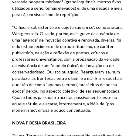
verdade neopenumbrismo? (grandiloquência, metros fixos
utilizados a sério, temas elevados) e, de uma década e meia
para cá, um visualismo de repetição.
“O fixo, o subsistente e o objeto são um só”, como anotaria
Wittgenstein. O saldo, porém, mais grave da ausência de
uma “agenda” de inovação coletiva e renovada, diversa, foi
o do estabelecimento de um autoritarismo, de caráter
publicitário, na ação e reflexão de poetas, críticos e
professores universitários, com a propagação da verdade
da existência de um “modelo único”, de inovação ou de
conservadorismo. Ou isto ou aquilo. Reergueram-se, num
paradoxo, as fronteiras entre o bem e o mal. E a resposta à
questão de como “apenas (sermos) brasileiros de nossa
época” deixou, no aspecto coletivo, de ser sequer tocada.
Quase todos passaram a aceitar, passivamente, este ou
aquele rótulo, e a acatar, internamente, a idéia de “pós-
modernismo”, difusa e pouco conceituada.
NOVA POESIA BRASILEIRA
Talvez, Torquato Neto tenha pressentido esta situação de