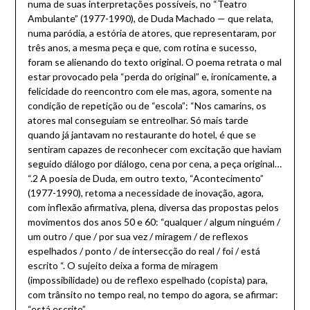
numa de suas interpretações possíveis, no “Teatro
Ambulante” (1977-1990), de Duda Machado — que relata,
numa paródia, a estória de atores, que representaram, por
três anos, a mesma peça e que, com rotina e sucesso,
foram se alienando do texto original. O poema retrata o mal
estar provocado pela “perda do original” e, ironicamente, a
felicidade do reencontro com ele mas, agora, somente na
condição de repetição ou de “escola”: “Nos camarins, os
atores mal conseguiam se entreolhar. Só mais tarde
quando já jantavam no restaurante do hotel, é que se
sentiram capazes de reconhecer com excitação que haviam
seguido diálogo por diálogo, cena por cena, a peça original…
“.2 A poesia de Duda, em outro texto, “Acontecimento”
(1977-1990), retoma a necessidade de inovação, agora,
com inflexão afirmativa, plena, diversa das propostas pelos
movimentos dos anos 50 e 60: “qualquer / algum ninguém /
um outro / que / por sua vez / miragem / de reflexos
espelhados / ponto / de intersecção do real / foi / está
escrito “. O sujeito deixa a forma de miragem
(impossibilidade) ou de reflexo espelhado (copista) para,
com trânsito no tempo real, no tempo do agora, se afirmar:
“está escrito”.