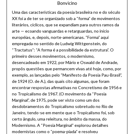
Bonvicino
Uma das características da poesia brasileira no e do século
XX foi a de ter se organizado sob a “forma” de movimentos
literários, cíclicos, que se expandiam para outros ramos da
arte — ecoando vanguardas e retarguardas, no início
européias, e, depois, norte-americanas. “Forma” aqui
empregada no sentido de Ludwig Wittgenstein, do
“Tractatus”: “A forma é a possibilidade da estrutura”. O
primeiro desses movimentos, o modernismo,
desencadeado em 1922, por Mário e Oswald de Andrade,
propôs questões que permancem vivas até hoje, como, por
exemplo, as lançadas pelo “Manifesto da Poesia Pau-Brasil”,
de 1924 (O. de A.), das quais cito algumas, que foram
encontrar respostas afirmativas no Concretismo de 1956 e
no Tropicalismo de 1967. (O movimento da “Poesia
Marginal”, de 1975, pode ser visto como um dos
desdobramentos do Tropicalismo sobretudo no Rio de
Janeiro, tendo-se em mente que o Tropicalismo foi, sob
certo ângulo, uma releitura, no âmbito da massa, do
Modernismo. A “Poesia Marginal” explorou detalhes
modernistas como o “poema-piada” e resolveu