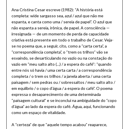
Ana Cristina Cesar escreve (1982): “A história está
completa: wide sargasso sea, azul / azul que não me
espanta, e canta como uma / sereia de papel”. O azul que
não espanta a sereia, irônica, de papel. A consciência —
irresignada — de um momento de perda de capacidade
criativa está presente em todo o trabalho de Cesar. Veja-
se no poema que, a seguir, cito, como a “carta certa”, a
“correspondência completa”, o “trem os trilhos” vão se
esvaindo, se desarticulando no vazio ou na constação do
vazio em “meu salto alto (…) / a espera do café”: “quando
entre nós só havia / uma certa carta / a correspondência
completa / o trem os trilhos / a janela aberta / uma certa
paisagem / sem pedras ou / sobressaltos / meu salto alto /
em equlíbrio / o copo d’água / a espera do café”. O poema
expressa o desaparecimento de uma determinada
“paisagem cultural” e se inconclui na ambiguidade do “copo
d’água” ao lado da espera do café. Água, aqui, funcionando
como um espaço de vitalidade.
A “certeza” de que “aquele tempo acabou” reaparece,