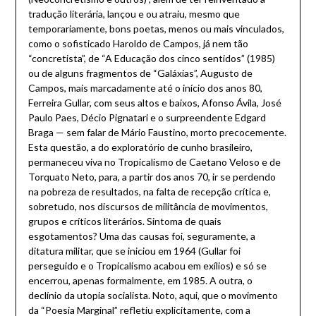
tradução literária, lançou e ou atraiu, mesmo que
temporariamente, bons poetas, menos ou mais vinculados,
como o sofisticado Haroldo de Campos, já nem tão
“concretista”, de “A Educação dos cinco sentidos” (1985)
ou de alguns fragmentos de “Galáxias”, Augusto de
Campos, mais marcadamente até o início dos anos 80,
Ferreira Gullar, com seus altos e baixos, Afonso Ávila, José
Paulo Paes, Décio Pignatari e o surpreendente Edgard
Braga — sem falar de Mário Faustino, morto precocemente.
Esta questão, a do exploratório de cunho brasileiro,
permaneceu viva no Tropicalismo de Caetano Veloso e de
Torquato Neto, para, a partir dos anos 70, ir se perdendo
na pobreza de resultados, na falta de recepção crítica e,
sobretudo, nos discursos de militância de movimentos,
grupos e críticos literários. Sintoma de quais
esgotamentos? Uma das causas foi, seguramente, a
ditatura militar, que se iniciou em 1964 (Gullar foi
perseguido e o Tropicalismo acabou em exílios) e só se
encerrou, apenas formalmente, em 1985. A outra, o
declínio da utopia socialista. Noto, aqui, que o movimento
da “Poesia Marginal” refletiu explicitamente, com a