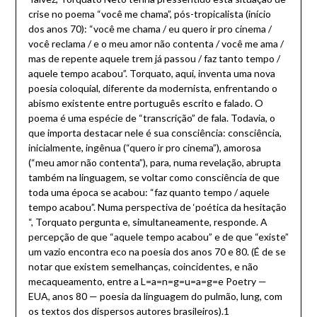
crise no poema “você me chama”, pós-tropicalista (início
dos anos 70): “você me chama / eu quero ir pro cinema /
você reclama / e o meu amor não contenta / você me ama /
mas de repente aquele trem já passou / faz tanto tempo /
aquele tempo acabou”. Torquato, aqui, inventa uma nova
poesia coloquial, diferente da modernista, enfrentando o
abismo existente entre português escrito e falado. O
poema é uma espécie de “transcrição” de fala. Todavia, o
que importa destacar nele é sua consciência: consciência,
inicialmente, ingênua (“quero ir pro cinema”), amorosa
(“meu amor não contenta”), para, numa revelação, abrupta
também na linguagem, se voltar como consciência de que
toda uma época se acabou: “faz quanto tempo / aquele
tempo acabou”. Numa perspectiva de ‘poética da hesitação
“, Torquato pergunta e, simultaneamente, responde. A
percepção de que “aquele tempo acabou” e de que “existe”
um vazio encontra eco na poesia dos anos 70 e 80. (É de se
notar que existem semelhanças, coincidentes, e não
mecaqueamento, entre a L=a=n=g=u=a=g=e Poetry —
EUA, anos 80 — poesia da linguagem do pulmão, lung, com
os textos dos dispersos autores brasileiros).1