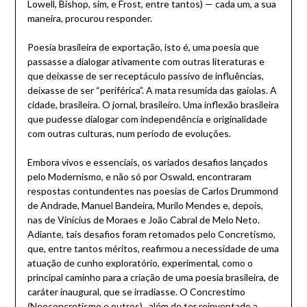
Lowell, Bishop, sim, e Frost, entre tantos) — cada um, a sua
maneira, procurou responder.
Poesia brasileira de exportação, isto é, uma poesia que
passasse a dialogar ativamente com outras literaturas e
que deixasse de ser receptáculo passivo de influências,
deixasse de ser “periférica”. A mata resumida das gaiolas. A
cidade, brasileira. O jornal, brasileiro. Uma inflexão brasileira
que pudesse dialogar com independência e originalidade
com outras culturas, num período de evoluções.
Embora vivos e essenciais, os variados desafios lançados
pelo Modernismo, e não só por Oswald, encontraram
respostas contundentes nas poesias de Carlos Drummond
de Andrade, Manuel Bandeira, Murilo Mendes e, depois,
nas de Vinícius de Moraes e João Cabral de Melo Neto.
Adiante, tais desafios foram retomados pelo Concretismo,
que, entre tantos méritos, reafirmou a necessidade de uma
atuação de cunho exploratório, experimental, como o
principal caminho para a criação de uma poesia brasileira, de
caráter inaugural, que se irradiasse. O Concrestimo
(Neoconcretismo e outros) , além de ter reinventado a