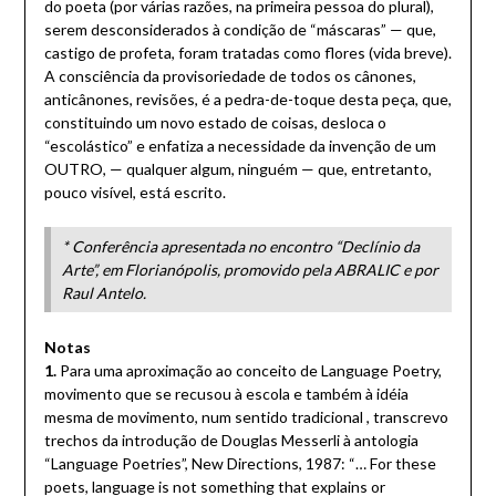
do poeta (por várias razões, na primeira pessoa do plural),
serem desconsiderados à condição de “máscaras” — que,
castigo de profeta, foram tratadas como flores (vida breve).
A consciência da provisoriedade de todos os cânones,
anticânones, revisões, é a pedra-de-toque desta peça, que,
constituindo um novo estado de coisas, desloca o
“escolástico” e enfatiza a necessidade da invenção de um
OUTRO, — qualquer algum, ninguém — que, entretanto,
pouco visível, está escrito.
* Conferência apresentada no encontro “Declínio da
Arte”, em Florianópolis, promovido pela ABRALIC e por
Raul Antelo.
Notas
1.
Para uma aproximação ao conceito de Language Poetry,
movimento que se recusou à escola e também à idéia
mesma de movimento, num sentido tradicional , transcrevo
trechos da introdução de Douglas Messerli à antologia
“Language Poetries”, New Directions, 1987: “… For these
poets, language is not something that explains or