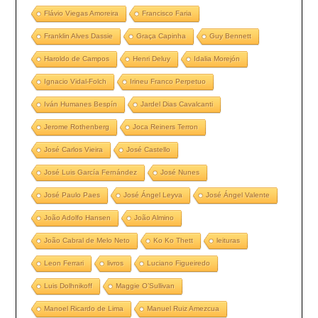
Flávio Viegas Amoreira
Francisco Faria
Franklin Alves Dassie
Graça Capinha
Guy Bennett
Haroldo de Campos
Henri Deluy
Idalia Morejón
Ignacio Vidal-Folch
Irineu Franco Perpetuo
Iván Humanes Bespín
Jardel Dias Cavalcanti
Jerome Rothenberg
Joca Reiners Terron
José Carlos Vieira
José Castello
José Luis García Fernández
José Nunes
José Paulo Paes
José Ángel Leyva
José Ángel Valente
João Adolfo Hansen
João Almino
João Cabral de Melo Neto
Ko Ko Thett
leituras
Leon Ferrari
livros
Luciano Figueiredo
Luis Dolhnikoff
Maggie O’Sullivan
Manoel Ricardo de Lima
Manuel Ruiz Amezcua