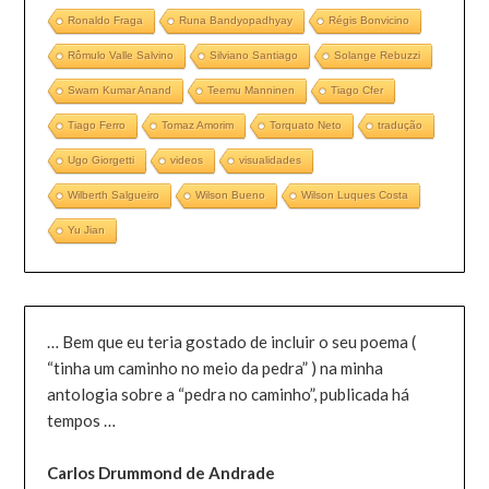
Ronaldo Fraga
Runa Bandyopadhyay
Régis Bonvicino
Rômulo Valle Salvino
Silviano Santiago
Solange Rebuzzi
Swarn Kumar Anand
Teemu Manninen
Tiago Cfer
Tiago Ferro
Tomaz Amorim
Torquato Neto
tradução
Ugo Giorgetti
videos
visualidades
Wilberth Salgueiro
Wilson Bueno
Wilson Luques Costa
Yu Jian
… Bem que eu teria gostado de incluir o seu poema (
“tinha um caminho no meio da pedra” ) na minha
antologia sobre a “pedra no caminho”, publicada há
tempos …
Carlos Drummond de Andrade