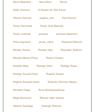
Nanni Balestrini
Nara Alves
Nunca
Odile Cisneros
O Estado de São Paulo
Oliverio Girondo
pagina_orfa
Paul Hoover
Paulo Franchetti
Paulo José Miranda
Paulo Leminski
poemas
poemas dispersos
Prisca Agustoni
prosa_critica
Raymond Bianchi
Revista Teresa
Revista Veja
Reynaldo Jiménez
Ricardo Alberto Pérez
Robert Creeley
Rodolfo Mata
Rodrigo Dário
Rodrigo Rojas
Rodrigo Suzuki Cintra
Rogério Duarte
Rogério Eduardo Alves
Rolando Sánchez Mejías
Ronaldo Fraga
Runa Bandyopadhyay
Régis Bonvicino
Rômulo Valle Salvino
Silviano Santiago
Solange Rebuzzi