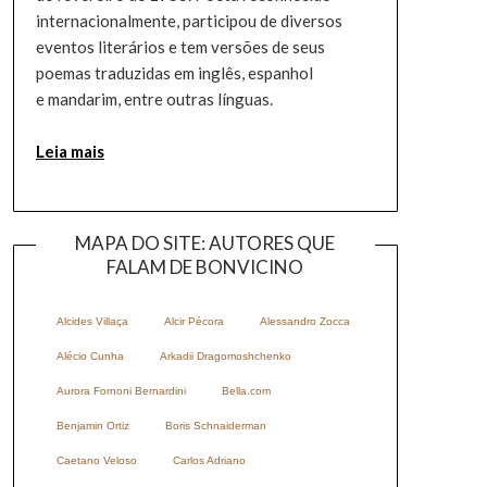
internacionalmente, participou de diversos
eventos literários e tem versões de seus
poemas traduzidas em inglês, espanhol
e mandarim, entre outras línguas.
Leia mais
MAPA DO SITE: AUTORES QUE
FALAM DE BONVICINO
Alcides Villaça
Alcir Pécora
Alessandro Zocca
Alécio Cunha
Arkadii Dragomoshchenko
Aurora Fornoni Bernardini
Bella.com
Benjamin Ortiz
Boris Schnaiderman
Caetano Veloso
Carlos Adriano