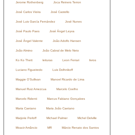
Jerome Rothenberg
Joca Reiners Terron
José Carlos Vieira
José Castello
José Luis García Fernández
José Nunes
José Paulo Paes
José Ángel Leyva
José Ángel Valente
João Adolfo Hansen
João Almino
João Cabral de Melo Neto
Ko Ko Thett
leituras
Leon Ferrari
livros
Luciano Figueiredo
Luis Dolhnikoff
Maggie O’Sullivan
Manoel Ricardo de Lima
Manuel Ruiz Amezcua
Marcelo Coelho
Marcelo Ridenti
Marcus Fabiano Gonçalves
Maria Caetano
Maria João Caetano
Marjorie Perloff
Michael Palmer
Michel Delville
Moacir Amâncio
MR
Márcio Renato dos Santos