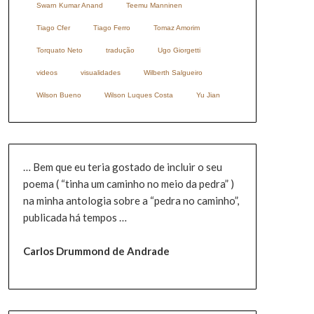
Swarn Kumar Anand
Teemu Manninen
Tiago Cfer
Tiago Ferro
Tomaz Amorim
Torquato Neto
tradução
Ugo Giorgetti
videos
visualidades
Wilberth Salgueiro
Wilson Bueno
Wilson Luques Costa
Yu Jian
… Bem que eu teria gostado de incluir o seu
poema ( “tinha um caminho no meio da pedra” )
na minha antologia sobre a “pedra no caminho”,
publicada há tempos …
Carlos Drummond de Andrade