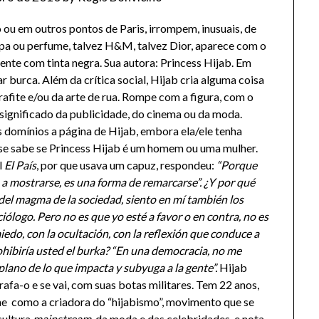
ou em outros pontos de Paris, irrompem, inusuais, de
pa ou perfume, talvez H&M, talvez Dior, aparece com o
nte com tinta negra. Sua autora: Princess Hijab. Em
r burca. Além da crítica social, Hijab cria alguma coisa
afite e/ou da arte de rua. Rompe com a figura, com o
 significado da publicidade, do cinema ou da moda.
s domínios a página de Hijab, embora ela/ele tenha
e sabe se Princess Hijab é um homem ou uma mulher.
l
El País
, por que usava um capuz, respondeu:
“Porque
a mostrarse, es una forma de remarcarse”. ¿Y por qué
del magma de la sociedad, siento en mí también los
ciólogo. Pero no es que yo esté a favor o en contra, no es
iedo, con la ocultación, con la reflexión que conduce a
ohibiría usted el burka? “En una democracia, no me
lano de lo que impacta y subyuga a la gente”.
Hijab
afa-o e se vai, com suas botas militares. Tem 22 anos,
ine como a criadora do “hijabismo”, movimento que se
cultura
mainstream
, da moda e das celebridades, e nota