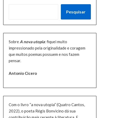
PESQUISAR
Pesquisar
Sobre
A nova utopia
: fiquei muito
impressionado pela originalidade e coragem
que muitos poemas possuem e nos fazem
pensar.
Antonio Cicero
Com o livro “a nova utopia” (Quatro Cantos,
2022), o poeta Régis Bonvicino dá sua
contribuição mais recente à literatura. E