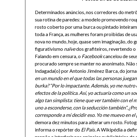
Determinados anúncios, nos corredores do metrô 
sua rotina de paredes: a modelo promovendo rou
rosto coberto por uma burca ou pintado inteirame
toda a França, as mulheres foram proibidas de usa
nova no mundo, hoje, quase sem imaginação, do gr
figurativismo
naïve
dos grafiteiros, revertendo o
Falando em censura, o
Facebook
cancelou de seu
procurado sempre se manter no anonimato. Não s
Indagada(o) por Antonio Jiménez Barca, do jorna
en un mundo en el que todas las personas juegan 
burka? “Por lo impactante. Además, yo me nutro 
efectos de la política. Así, yo actuaría como un so
algo tan simplista: tiene que ver también con el m
uno a esconderse, con la seducción también”. ¿Pr
corresponde a mí decidir eso. Yo me muevo en el p
demora dez minutos para alterar um rosto. Fotogr
informa o repórter do
El País
. A Wikipédia a def
propõe a interferir nos anúncios publicitários de 