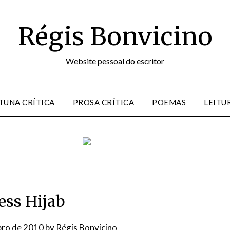
Régis Bonvicino
Website pessoal do escritor
TUNA CRÍTICA
PROSA CRÍTICA
POEMAS
LEITU
ess Hijab
bro de 2010
by
Régis Bonvicino