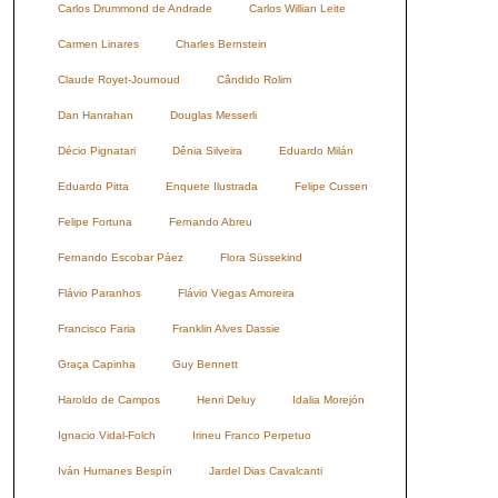
Carlos Drummond de Andrade
Carlos Willian Leite
Carmen Linares
Charles Bernstein
Claude Royet-Journoud
Cândido Rolim
Dan Hanrahan
Douglas Messerli
Décio Pignatari
Dênia Silveira
Eduardo Milán
Eduardo Pitta
Enquete Ilustrada
Felipe Cussen
Felipe Fortuna
Fernando Abreu
Fernando Escobar Páez
Flora Süssekind
Flávio Paranhos
Flávio Viegas Amoreira
Francisco Faria
Franklin Alves Dassie
Graça Capinha
Guy Bennett
Haroldo de Campos
Henri Deluy
Idalia Morejón
Ignacio Vidal-Folch
Irineu Franco Perpetuo
Iván Humanes Bespín
Jardel Dias Cavalcanti