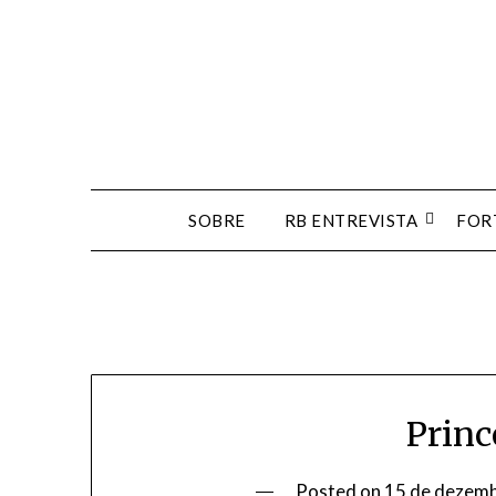
Skip
to
content
SOBRE
RB ENTREVISTA
FOR
Princ
Posted on
15 de dezem