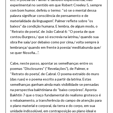
experimental no sentido em que Robert Creeley 5, sempre
com bom humor, definiu o termo: “só se o mental dessa
palavra significar consciência de pensamento e de
materialidade da linguagem”. Palmer reflete sobre “os
baixos” da condição humana. E lembra, de algum modo, o
“Retrato de poeta”, de João Cabral 6: “O poeta de que
contou Burgess,/ que só escrevia na latrina,/ quando sua
obra lhe saía/ por debaixo como por cima,/ volta sempre à
lembrança/ quando em frente à poesia/ meditabunda que/
se quer filosofia…”.
Cabe, neste passo, apontar as semelhanças entre os
poemas “Disclosures” (“Revelações”), de Palmer, e
“Retrato do poeta”, de Cabral. O poema extraído do muro
(das ruas) e o poema escrito a partir da latrina. Estas
semelhanças ganham ainda mais visibilidade se pensadas
na perspectiva bakhtiniana do “baixo corpóreo”. Aponta
Bakhtin 7 que o traço fundamental do realismo grotesco é
o rebaixamento, a transferência do campo de atenção para
o plano material e corporal, da terra e do corpo, em sua
unidade indissolúvel, em contraposição ao plano ideal e