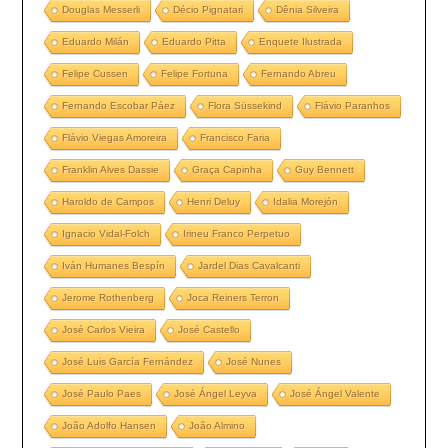
Douglas Messerli
Décio Pignatari
Dênia Silveira
Eduardo Milán
Eduardo Pitta
Enquete Ilustrada
Felipe Cussen
Felipe Fortuna
Fernando Abreu
Fernando Escobar Páez
Flora Süssekind
Flávio Paranhos
Flávio Viegas Amoreira
Francisco Faria
Franklin Alves Dassie
Graça Capinha
Guy Bennett
Haroldo de Campos
Henri Deluy
Idalia Morejón
Ignacio Vidal-Folch
Irineu Franco Perpetuo
Iván Humanes Bespín
Jardel Dias Cavalcanti
Jerome Rothenberg
Joca Reiners Terron
José Carlos Vieira
José Castello
José Luis García Fernández
José Nunes
José Paulo Paes
José Ángel Leyva
José Ángel Valente
João Adolfo Hansen
João Almino