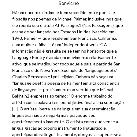
Bonvicino
Há um encontro íntimo e bem sucedido entre poesia e
filosofia nos poemas de Michael Palmer, inclusive, nos que
ele reuniu sob o título At Passages1 (Nas Passagens), que
acaba de ser lançado nos Estados Unidos. Nascido em
1943, Palmer — que reside em San Francisco, Califórnia,
com mulher e filha — é um “independent writer”. A
informação não é gratuita se se tem no horizonte que a
Language Poetry é ainda um movimento relativamente
ativo, que se irradiou por todo aquele país, a partir de San
Francisco e de Nova York. Exemplo de “language poets”:
Charles Bernstein e Lyn Heijnian. Embora não seja um
“language poet”, a poesia de Palmer tem alta consciência
de linguagem — precisamente no sentido que Mikhail
Bakhtin2 empresta ao termo: “O enorme trabalho do
artista com a palavra tem por objetivo final a sua superação
[…]. O artista liberta-se da língua em sua determinação
lingüística não ao negá-la mas graças ao seu
aperfeiçoamento imanente. O artista como que vence a
língua graças ao próprio instrumento lingüístico e,
aperfeiçoando-a lingüisticamente, obriga-a a superar-se a