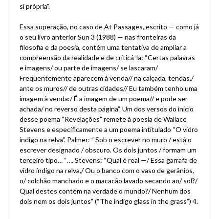
si própria”.
Essa superação, no caso de At Passages, escrito — como já
o seu livro anterior Sun 3 (1988) — nas fronteiras da
filosofia e da poesia, contém uma tentativa de ampliar a
compreensão da realidade e de criticá-la: “Certas palavras
e imagens/ ou parte de imagens/ se lascaram/
Freqüentemente aparecem à venda// na calçada, tendas,/
ante os muros// de outras cidades// Eu também tenho uma
imagem à venda:/ É a imagem de um poema// e pode ser
achada/ no reverso desta página”. Um dos versos do início
desse poema “Revelações” remete à poesia de Wallace
Stevens e especificamente a um poema intitulado “O vidro
índigo na relva”. Palmer: ” Sob o escrever no muro / está o
escrever designado / obscuro. Os dois juntos / formam um
terceiro tipo… “…. Stevens: “Qual é real —/ Essa garrafa de
vidro índigo na relva,/ Ou o banco com o vaso de gerânios,
o/ colchão manchado e o macacão lavado secando ao/ sol?/
Qual destes contém na verdade o mundo?/ Nenhum dos
dois nem os dois juntos” (“The indigo glass in the grass”) 4.