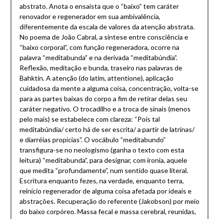
abstrato. Anota o ensaísta que o “baixo” tem caráter
renovador e regenerador em sua ambivalência,
diferentemente da escala de valores da atenção abstrata.
No poema de João Cabral, a síntese entre consciência e
“baixo corporal”, com função regeneradora, ocorre na
palavra “meditabunda” e na derivada “meditabúndia”.
Reflexão, meditação e bunda, traseiro nas palavras de
Bahktin. A atenção (do latim, attentione), aplicação
cuidadosa da mente a alguma coisa, concentração, volta-se
para as partes baixas do corpo a fim de retirar delas seu
caráter negativo. O trocadilho e a troca de sinais (menos
pelo mais) se estabelece com clareza: “Pois tal
meditabúndia/ certo há de ser escrita/ a partir de latrinas/
e diarréias propícias”. O vocábulo “meditabundo”
transfigura-se no neologismo (ganha o texto com esta
leitura) “meditabunda”, para designar, com ironia, aquele
que medita “profundamente”, num sentido quase literal.
Escritura enquanto fezes, na verdade, enquanto terra,
reinício regenerador de alguma coisa afetada por ideais e
abstrações. Recuperação do referente (Jakobson) por meio
do baixo corpóreo. Massa fecal e massa cerebral, reunidas,