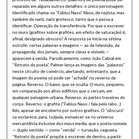
reparado em alguns outros detalhes: o único personagem
identificado chama-se “Fabius Naso”. Naso, de nazista, mas
também de nariz, nariz grotesco, tanto que o passa a
identificar. Operação de transferência. Por que o escrever
no muro (grafites sobre grafites, em efeito de saturação) é,
afinal, designado obscuro? A resposta se inicia na sétima
estrofe: certas palavras e imagens — as da televisão, da
propaganda, dos jornais, sempre claras e visíveis —
aparecem à venda. Parodicamente, como João Cabral em
“Retrato do poeta”, Palmer lança as imagens das “palavras”
neste circuito de comércio, alertando, entretanto, que a
imagem do poema só pode ser “achada” no reverso da
página. Reverso. O baixo, que se oculta. O muro, pequeno,
em comparação aos altos edifícios que o cercam, em
qualquer paisagem urbana. Reverso: as partes traseiras do
corpo. Reverso: o grafite (“Fabius Naso / fala pelo rabo…)
lido, apesar de encoberto por outros grafites. O “obscuro”
se esclarece, para, todavia, esmaecer-se no universo
mercantilista inclusive dos mass media, que o poeta nomeia
— duplo sentido — como “venda” — turvação, cegueira.
“Retrato do poeta” propõe o escrever de dentro, a partir