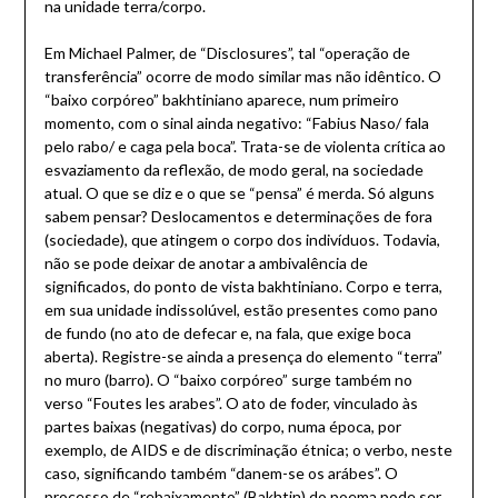
na unidade terra/corpo.
Em Michael Palmer, de “Disclosures”, tal “operação de
transferência” ocorre de modo similar mas não idêntico. O
“baixo corpóreo” bakhtiniano aparece, num primeiro
momento, com o sinal ainda negativo: “Fabius Naso/ fala
pelo rabo/ e caga pela boca”. Trata-se de violenta crítica ao
esvaziamento da reflexão, de modo geral, na sociedade
atual. O que se diz e o que se “pensa” é merda. Só alguns
sabem pensar? Deslocamentos e determinações de fora
(sociedade), que atingem o corpo dos indivíduos. Todavia,
não se pode deixar de anotar a ambivalência de
significados, do ponto de vista bakhtiniano. Corpo e terra,
em sua unidade indissolúvel, estão presentes como pano
de fundo (no ato de defecar e, na fala, que exige boca
aberta). Registre-se ainda a presença do elemento “terra”
no muro (barro). O “baixo corpóreo” surge também no
verso “Foutes les arabes”. O ato de foder, vinculado às
partes baixas (negativas) do corpo, numa época, por
exemplo, de AIDS e de discriminação étnica; o verbo, neste
caso, significando também “danem-se os arábes”. O
processo de “rebaixamento” (Bakhtin) do poema pode ser