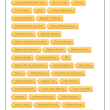
João Cabral de Melo Neto
Ko Ko Thett
leituras
Leon Ferrari
livros
Luciano Figueiredo
Luis Dolhnikoff
Maggie O’Sullivan
Manoel Ricardo de Lima
Manuel Ruiz Amezcua
Marcelo Coelho
Marcelo Ridenti
Marcus Fabiano Gonçalves
Maria Caetano
Maria João Caetano
Marjorie Perloff
Michael Palmer
Michel Delville
Moacir Amâncio
MR
Márcio Renato dos Santos
Nanni Balestrini
Nara Alves
Nunca
Odile Cisneros
O Estado de São Paulo
Oliverio Girondo
pagina_orfa
Paul Hoover
Paulo Franchetti
Paulo José Miranda
Paulo Leminski
poemas
poemas dispersos
Prisca Agustoni
prosa_critica
Raymond Bianchi
Revista Teresa