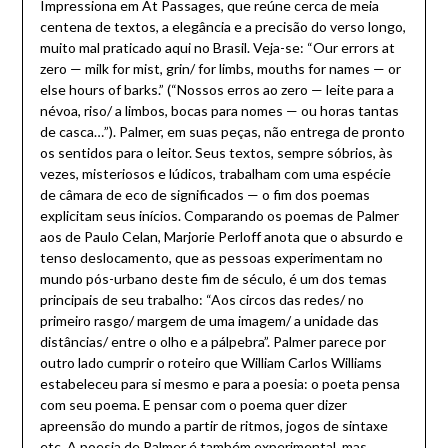
Impressiona em At Passages, que reúne cerca de meia
centena de textos, a elegância e a precisão do verso longo,
muito mal praticado aqui no Brasil. Veja-se: “Our errors at
zero — milk for mist, grin/ for limbs, mouths for names — or
else hours of barks.” (“Nossos erros ao zero — leite para a
névoa, riso/ a limbos, bocas para nomes — ou horas tantas
de casca…”). Palmer, em suas peças, não entrega de pronto
os sentidos para o leitor. Seus textos, sempre sóbrios, às
vezes, misteriosos e lúdicos, trabalham com uma espécie
de câmara de eco de significados — o fim dos poemas
explicitam seus inícios. Comparando os poemas de Palmer
aos de Paulo Celan, Marjorie Perloff anota que o absurdo e
tenso deslocamento, que as pessoas experimentam no
mundo pós-urbano deste fim de século, é um dos temas
principais de seu trabalho: “Aos circos das redes/ no
primeiro rasgo/ margem de uma imagem/ a unidade das
distâncias/ entre o olho e a pálpebra”. Palmer parece por
outro lado cumprir o roteiro que William Carlos Williams
estabeleceu para si mesmo e para a poesia: o poeta pensa
com seu poema. E pensar com o poema quer dizer
apreensão do mundo a partir de ritmos, jogos de sintaxe
etc. A poesia de Palmer é também experimental, mas