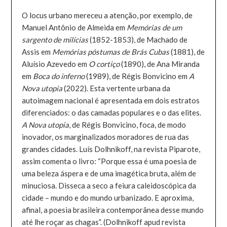
O locus urbano mereceu a atenção, por exemplo, de
Manuel Antônio de Almeida em
Memórias de um
sargento de milícias
(1852-1853), de Machado de
Assis em
Memórias póstumas de Brás Cubas
(1881), de
Aluísio Azevedo em
O cortiço
(1890), de Ana Miranda
em
Boca do inferno
(1989), de Régis Bonvicino em
A
Nova utopia
(2022). Esta vertente urbana da
autoimagem nacional é apresentada em dois estratos
diferenciados: o das camadas populares e o das elites.
A Nova utopia
, de Régis Bonvicino, foca, de modo
inovador, os marginalizados moradores de rua das
grandes cidades. Luís Dolhnikoff, na revista Piparote,
assim comenta o livro: “Porque essa é uma poesia de
uma beleza áspera e de uma imagética bruta, além de
minuciosa. Disseca a seco a feiura caleidoscópica da
cidade – mundo e do mundo urbanizado. E aproxima,
afinal, a poesia brasileira contemporânea desse mundo
até lhe roçar as chagas”. (Dolhnikoff apud revista