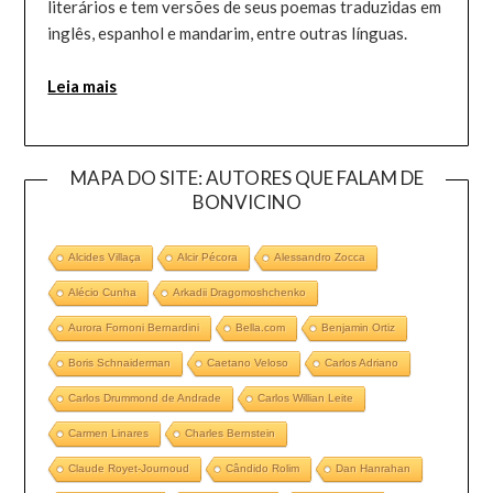
literários e tem versões de seus poemas traduzidas em
inglês, espanhol e mandarim, entre outras línguas.
Leia mais
MAPA DO SITE: AUTORES QUE FALAM DE
BONVICINO
Alcides Villaça
Alcir Pécora
Alessandro Zocca
Alécio Cunha
Arkadii Dragomoshchenko
Aurora Fornoni Bernardini
Bella.com
Benjamin Ortiz
Boris Schnaiderman
Caetano Veloso
Carlos Adriano
Carlos Drummond de Andrade
Carlos Willian Leite
Carmen Linares
Charles Bernstein
Claude Royet-Journoud
Cândido Rolim
Dan Hanrahan