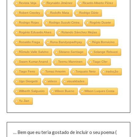
Revista Veja
Reynaldo Jiménez
Ricardo Alberto Pérez
Robert Creeley
Rodolfo Mata
Rodrigo Dário
Rodrigo Rojas
Rodrigo Suzuki Cintra
Rogério Duarte
Rogério Eduardo Alves
Rolando Sánchez Mejías
Ronaldo Fraga
Runa Bandyopadhyay
Régis Bonvicino
Rômulo Valle Salvino
Silviano Santiago
Solange Rebuzzi
Swarn Kumar Anand
Teemu Manninen
Tiago Cfer
Tiago Ferro
Tomaz Amorim
Torquato Neto
tradução
Ugo Giorgetti
videos
visualidades
Wilberth Salgueiro
Wilson Bueno
Wilson Luques Costa
Yu Jian
… Bem que eu teria gostado de incluir o seu poema (