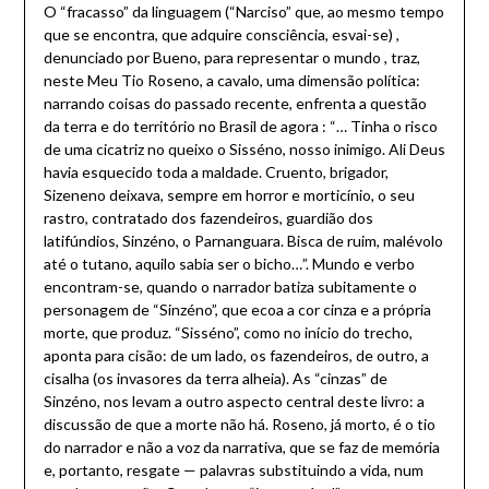
O “fracasso” da linguagem (“Narciso” que, ao mesmo tempo
que se encontra, que adquire consciência, esvai-se) ,
denunciado por Bueno, para representar o mundo , traz,
neste Meu Tio Roseno, a cavalo, uma dimensão política:
narrando coisas do passado recente, enfrenta a questão
da terra e do território no Brasil de agora : “… Tinha o risco
de uma cicatriz no queixo o Sisséno, nosso inimigo. Ali Deus
havia esquecido toda a maldade. Cruento, brigador,
Sizeneno deixava, sempre em horror e morticínio, o seu
rastro, contratado dos fazendeiros, guardião dos
latifúndios, Sinzéno, o Parnanguara. Bisca de ruim, malévolo
até o tutano, aquilo sabia ser o bicho…”. Mundo e verbo
encontram-se, quando o narrador batiza subitamente o
personagem de “Sinzéno”, que ecoa a cor cinza e a própria
morte, que produz. “Sisséno”, como no início do trecho,
aponta para cisão: de um lado, os fazendeiros, de outro, a
cisalha (os invasores da terra alheia). As “cinzas” de
Sinzéno, nos levam a outro aspecto central deste livro: a
discussão de que a morte não há. Roseno, já morto, é o tio
do narrador e não a voz da narrativa, que se faz de memória
e, portanto, resgate — palavras substituindo a vida, num