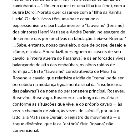
caminhando … “. Roseno quer ter uma filha (ou filho), com a
bugre Doroí. Norato quer casar-se com a “filha da Rainha
Luzia”. Os dois livros têm uma base comum: o
expressionismo e, particularmente, o “fauvismo” (ferismo),
dos pintores Henri Matisse e André Derain, no exagero do
desenho e das perspectivas da fabulação. Leia-se Bueno: “
… Sabe, entanto, nosso cavaleiro, o que de posse, desejo e
ciúme, e toda a Andradazil, perseguem os cascos de seu
cavalo, a inteira guerra do Paranavaí, e os enforcados vivos
balançando do alto das embaúbas, os olhos roídos de
formiga …”. Este “fauvismo” construtivista de Meu Tio
Roseno, a cavalo, que relativiza a idéia de “tema”, pode ser
percebido na mudança (igualmente sinal da “insuficiência
das palavras”) de nome do personagem principal, Rosevéu,
Rosevino, Rosevago, Rosenente, ao longo da estória e
conforme as situações que vive, e do próprio cavalo — às
vezes chamado de zaino, às vezes de saino. É, por outro
lado, a la Matisse e Derain, o registro do movimento — o
toque dinâmico, que faz a “estória” fluir, “insana”, não
convencional.