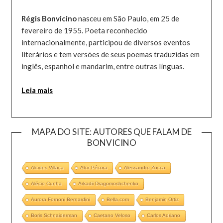
Régis Bonvicino
nasceu em São Paulo, em 25 de
fevereiro de 1955. Poeta reconhecido
internacionalmente, participou de diversos eventos
literários e tem versões de seus poemas traduzidas em
inglês, espanhol e mandarim, entre outras línguas.
Leia mais
MAPA DO SITE: AUTORES QUE FALAM DE
BONVICINO
Alcides Villaça
Alcir Pécora
Alessandro Zocca
Alécio Cunha
Arkadii Dragomoshchenko
Aurora Fornoni Bernardini
Bella.com
Benjamin Ortiz
Boris Schnaiderman
Caetano Veloso
Carlos Adriano