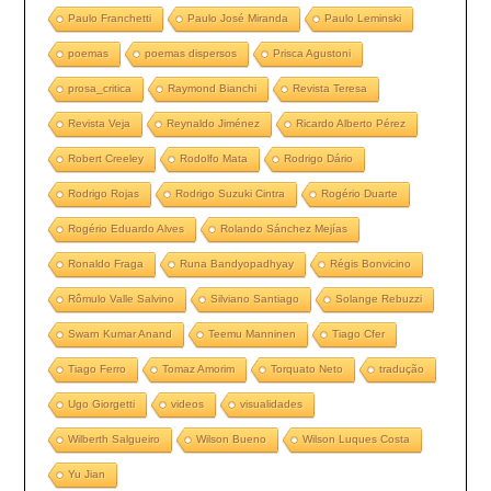
Paulo Franchetti
Paulo José Miranda
Paulo Leminski
poemas
poemas dispersos
Prisca Agustoni
prosa_critica
Raymond Bianchi
Revista Teresa
Revista Veja
Reynaldo Jiménez
Ricardo Alberto Pérez
Robert Creeley
Rodolfo Mata
Rodrigo Dário
Rodrigo Rojas
Rodrigo Suzuki Cintra
Rogério Duarte
Rogério Eduardo Alves
Rolando Sánchez Mejías
Ronaldo Fraga
Runa Bandyopadhyay
Régis Bonvicino
Rômulo Valle Salvino
Silviano Santiago
Solange Rebuzzi
Swarn Kumar Anand
Teemu Manninen
Tiago Cfer
Tiago Ferro
Tomaz Amorim
Torquato Neto
tradução
Ugo Giorgetti
videos
visualidades
Wilberth Salgueiro
Wilson Bueno
Wilson Luques Costa
Yu Jian