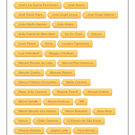
José Luis García Fernández
José Nunes
José Paulo Paes
José Ángel Leyva
José Ángel Valente
João Adolfo Hansen
João Almino
João Cabral de Melo Neto
Ko Ko Thett
leituras
Leon Ferrari
livros
Luciano Figueiredo
Luis Dolhnikoff
Maggie O’Sullivan
Manoel Ricardo de Lima
Manuel Ruiz Amezcua
Marcelo Coelho
Marcelo Ridenti
Marcus Fabiano Gonçalves
Maria Caetano
Maria João Caetano
Marjorie Perloff
Michael Palmer
Michel Delville
Moacir Amâncio
MR
Márcio Renato dos Santos
Nanni Balestrini
Nara Alves
Nunca
Odile Cisneros
O Estado de São Paulo
Oliverio Girondo
pagina_orfa
Paul Hoover