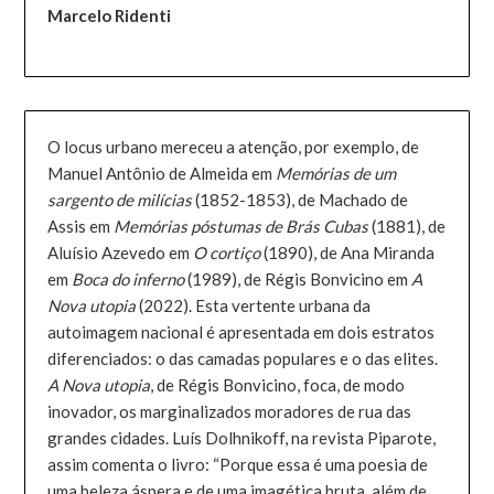
Marcelo Ridenti
O locus urbano mereceu a atenção, por exemplo, de
Manuel Antônio de Almeida em
Memórias de um
sargento de milícias
(1852-1853), de Machado de
Assis em
Memórias póstumas de Brás Cubas
(1881), de
Aluísio Azevedo em
O cortiço
(1890), de Ana Miranda
em
Boca do inferno
(1989), de Régis Bonvicino em
A
Nova utopia
(2022). Esta vertente urbana da
autoimagem nacional é apresentada em dois estratos
diferenciados: o das camadas populares e o das elites.
A Nova utopia
, de Régis Bonvicino, foca, de modo
inovador, os marginalizados moradores de rua das
grandes cidades. Luís Dolhnikoff, na revista Piparote,
assim comenta o livro: “Porque essa é uma poesia de
uma beleza áspera e de uma imagética bruta, além de