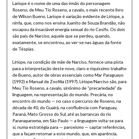
Laríope é o nome de uma das irmãs do personagem
Roseno, de Meu Tio Roseno, a cavalo, o mais recente livro
de Wilson Bueno. Laríope é variação evidente de Líriope, a
ninfa, que, como nos ensina Juanito de Souza Brandão, não
escapou da insaciável energia sexual do rio Cesifo. Os dois
são pais de Narciso, aquele que se perdeu, quando,
exatamente, se encontrou, ao ver-se nas águas da fonte
de Téspias.
Líríope, na condição de mãe de Narciso, fornece uma pista
para a interpretação deste novo, claro e riquíssimo trabalho
de Bueno, autor de obras essenciais como Mar Paraguayo
(1992) e Manual de Zoofilia (1997). Liríope/Narciso são, para
Meu Tio Roseno, a cavalo, sinônimo de “precariedade” da
linguagem, na representação do mundo. Precária, no
encontro do mundo — no caso o percurso de Roseno, na
década de 40, do Guairá, na confluência com Paraguay,
Paraná, Mato Grosso do Sul, até as barrancas do rio
Paranapanema, em São Paulo — a linguagem volta-se para
si, numa estratégia para — paroxismo — captar referências,
que a façam retornar a este mundo, que, em aparência,