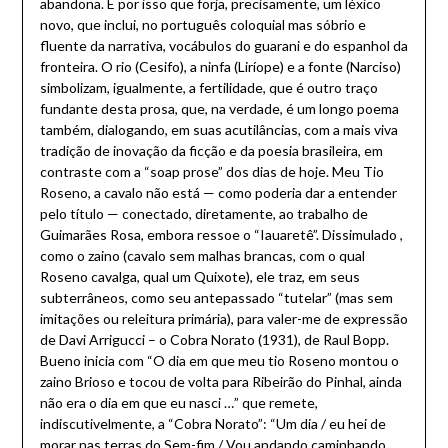
abandona. É por isso que forja, precisamente, um léxico
novo, que inclui, no português coloquial mas sóbrio e
fluente da narrativa, vocábulos do guarani e do espanhol da
fronteira. O rio (Cesifo), a ninfa (Liríope) e a fonte (Narciso)
simbolizam, igualmente, a fertilidade, que é outro traço
fundante desta prosa, que, na verdade, é um longo poema
também, dialogando, em suas acutilâncias, com a mais viva
tradição de inovação da ficção e da poesia brasileira, em
contraste com a “soap prose” dos dias de hoje. Meu Tio
Roseno, a cavalo não está — como poderia dar a entender
pelo título — conectado, diretamente, ao trabalho de
Guimarães Rosa, embora ressoe o “Iauaretê”. Dissimulado ,
como o zaino (cavalo sem malhas brancas, com o qual
Roseno cavalga, qual um Quixote), ele traz, em seus
subterrâneos, como seu antepassado “tutelar” (mas sem
imitações ou releitura primária), para valer-me de expressão
de Davi Arrigucci – o Cobra Norato (1931), de Raul Bopp.
Bueno inicia com “O dia em que meu tio Roseno montou o
zaino Brioso e tocou de volta para Ribeirão do Pinhal, ainda
não era o dia em que eu nasci …” que remete,
indiscutivelmente, a “Cobra Norato”: “Um dia / eu hei de
morar nas terras do Sem-fim / Vou andando caminhando