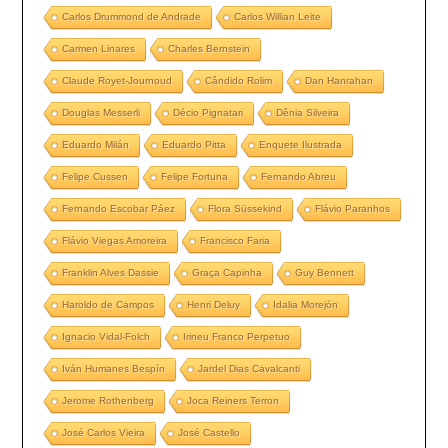
Carlos Drummond de Andrade
Carlos Willian Leite
Carmen Linares
Charles Bernstein
Claude Royet-Journoud
Cândido Rolim
Dan Hanrahan
Douglas Messerli
Décio Pignatari
Dênia Silveira
Eduardo Milán
Eduardo Pitta
Enquete Ilustrada
Felipe Cussen
Felipe Fortuna
Fernando Abreu
Fernando Escobar Páez
Flora Süssekind
Flávio Paranhos
Flávio Viegas Amoreira
Francisco Faria
Franklin Alves Dassie
Graça Capinha
Guy Bennett
Haroldo de Campos
Henri Deluy
Idalia Morejón
Ignacio Vidal-Folch
Irineu Franco Perpetuo
Iván Humanes Bespín
Jardel Dias Cavalcanti
Jerome Rothenberg
Joca Reiners Terron
José Carlos Vieira
José Castello