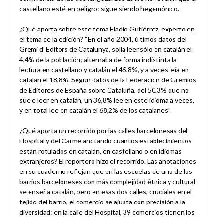
castellano esté en peligro: sigue siendo hegemónico.
¿Qué aporta sobre este tema Eladio Gutiérrez, experto en
el tema de la edición? “En el año 2004, últimos datos del
Gremi d’ Editors de Catalunya, solía leer sólo en catalán el
4,4% de la población; alternaba de forma indistinta la
lectura en castellano y catalán el 45,8%, y a veces leía en
catalán el 18,8%. Según datos de la Federación de Gremios
de Editores de España sobre Cataluña, del 50,3% que no
suele leer en catalán, un 36,8% lee en este idioma a veces,
y en total lee en catalán el 68,2% de los catalanes”.
¿Qué aporta un recorrido por las calles barcelonesas del
Hospital y del Carme anotando cuantos establecimientos
están rotulados en catalán, en castellano o en idiomas
extranjeros? El reportero hizo el recorrido. Las anotaciones
en su cuaderno reflejan que en las escuelas de uno de los
barrios barceloneses con más complejidad étnica y cultural
se enseña catalán, pero en esas dos calles, cruciales en el
tejido del barrio, el comercio se ajusta con precisión a la
diversidad: en la calle del Hospital, 39 comercios tienen los