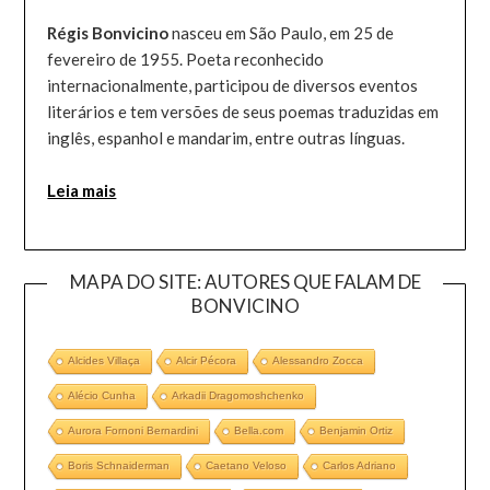
Régis Bonvicino
nasceu em São Paulo, em 25 de
fevereiro de 1955. Poeta reconhecido
internacionalmente, participou de diversos eventos
literários e tem versões de seus poemas traduzidas em
inglês, espanhol e mandarim, entre outras línguas.
Leia mais
MAPA DO SITE: AUTORES QUE FALAM DE
BONVICINO
Alcides Villaça
Alcir Pécora
Alessandro Zocca
Alécio Cunha
Arkadii Dragomoshchenko
Aurora Fornoni Bernardini
Bella.com
Benjamin Ortiz
Boris Schnaiderman
Caetano Veloso
Carlos Adriano