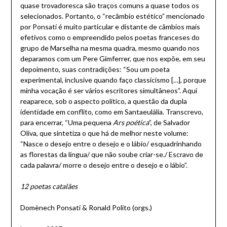
quase trovadoresca são traços comuns a quase todos os
selecionados. Portanto, o “recâmbio estético” mencionado
por Ponsatí é muito particular e distante de câmbios mais
efetivos como o empreendido pelos poetas franceses do
grupo de Marselha na mesma quadra, mesmo quando nos
deparamos com um Pere Gimferrer, que nos expõe, em seu
depoimento, suas contradições: “Sou um poeta
experimental, inclusive quando faço classicismo […], porque
minha vocação é ser vários escritores simultâneos”. Aqui
reaparece, sob o aspecto político, a questão da dupla
identidade em conflito, como em Santaeulália. Transcrevo,
para encerrar, “Uma pequena
Ars poética
”, de Salvador
Oliva, que sintetiza o que há de melhor neste volume:
“Nasce o desejo entre o desejo e o lábio/ esquadrinhando
as florestas da língua/ que não soube criar-se./ Escravo de
cada palavra/ morre o desejo entre o desejo e o lábio”.
12 poetas catalães
Domènech Ponsatí & Ronald Polito (orgs.)