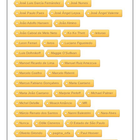
José Luis García Fernández
José Nunes
José Paulo Paes
José Ángel Leyva
José Ángel Valente
João Adolfo Hansen
João Almino
João Cabral de Melo Neto
Ko Ko Thett
leituras
Leon Ferrari
livros
Luciano Figueiredo
Luis Dolhnikoff
Maggie O’Sullivan
Manoel Ricardo de Lima
Manuel Ruiz Amezcua
Marcelo Coelho
Marcelo Ridenti
Marcus Fabiano Gonçalves
Maria Caetano
Maria João Caetano
Marjorie Perloff
Michael Palmer
Michel Delville
Moacir Amâncio
MR
Márcio Renato dos Santos
Nanni Balestrini
Nara Alves
Nunca
Odile Cisneros
O Estado de São Paulo
Oliverio Girondo
pagina_orfa
Paul Hoover