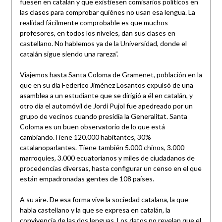
fuesen en catalán y que existiesen comisarios políticos en
las clases para comprobar quiénes no usan esa lengua. La
realidad fácilmente comprobable es que muchos
profesores, en todos los niveles, dan sus clases en
castellano. No hablemos ya de la Universidad, donde el
catalán sigue siendo una rareza”.
Viajemos hasta Santa Coloma de Gramenet, población en la
que en su día Federico Jiménez Losantos expulsó de una
asamblea a un estudiante que se dirigió a él en catalán, y
otro día el automóvil de Jordi Pujol fue apedreado por un
grupo de vecinos cuando presidía la Generalitat. Santa
Coloma es un buen observatorio de lo que está
cambiando.Tiene 120.000 habitantes, 30%
catalanoparlantes. Tiene también 5.000 chinos, 3.000
marroquíes, 3.000 ecuatorianos y miles de ciudadanos de
procedencias diversas, hasta configurar un censo en el que
están empadronadas gentes de 108 países.
A su aire. De esa forma vive la sociedad catalana, la que
habla castellano y la que se expresa en catalán, la
convivencia de las dos lenguas. Los datos no revelan que el