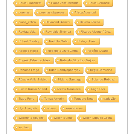
Paulo Franchetti
Paulo José Miranda
Paulo Leminski
poemas
poemas dispersos
Prisca Agustoni
prosa_critica
Raymond Bianchi
Revista Teresa
Revista Veja
Reynaldo Jiménez
Ricardo Alberto Pérez
Robert Creeley
Rodolfo Mata
Rodrigo Dário
Rodrigo Rojas
Rodrigo Suzuki Cintra
Rogério Duarte
Rogério Eduardo Alves
Rolando Sánchez Mejías
Ronaldo Fraga
Runa Bandyopadhyay
Régis Bonvicino
Rômulo Valle Salvino
Silviano Santiago
Solange Rebuzzi
Swarn Kumar Anand
Teemu Manninen
Tiago Cfer
Tiago Ferro
Tomaz Amorim
Torquato Neto
tradução
Ugo Giorgetti
videos
visualidades
Wilberth Salgueiro
Wilson Bueno
Wilson Luques Costa
Yu Jian