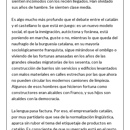
sienten incómodos con los recién llegados. Han olvidado
sus años de hambre. Se sienten clase media.
Es algo mucho más profundo que el debate entre el catalán
y el castellano lo que está en juego: es un nuevo modelo
social, el que la inmigración, autóctona y foránea, está
poniendo en marcha, guste o no, mientras lo que queda del
naufragio de la burguesía catalana, en su mayoría
sociológicamente franquista, sigue mirándose el ombligo o
viviendo de las fortunas amasadas en los años de las
grandes oleadas migratorias de los sesenta, con la
construcción de barrios sin servicios y edificios levantados
con malos materiales en calles estrechas por las que ahora
no pueden circular los modernos camiones de limpieza.
Algunos de esos hombres que hicieron fortuna como
constructores eran alcaldes con Franco, y sus hijos son
alcaldes con la democracia.
La lengua pasa factura. Por eso, el empresariado catalán,
por muy partidario que sea de la normalización lingüística,
aparca sin rubor el tema del etiquetaje de productos en
catalán. Es consciente de que su mercado está en el resto