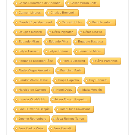
Carlos Drummond de Andrade
Carlos Willian Leite
Carmen Linares
Charles Bernstein
Claude Royet-Journoud
Cândido Rolim
Dan Hanrahan
Douglas Messerli
Décio Pignatari
Dênia Silveira
Eduardo Milán
Eduardo Pitta
Enquete Ilustrada
Felipe Cussen
Felipe Fortuna
Fernando Abreu
Fernando Escobar Páez
Flora Süssekind
Flávio Paranhos
Flávio Viegas Amoreira
Francisco Faria
Franklin Alves Dassie
Graça Capinha
Guy Bennett
Haroldo de Campos
Henri Deluy
Idalia Morejón
Ignacio Vidal-Folch
Irineu Franco Perpetuo
Iván Humanes Bespín
Jardel Dias Cavalcanti
Jerome Rothenberg
Joca Reiners Terron
José Carlos Vieira
José Castello