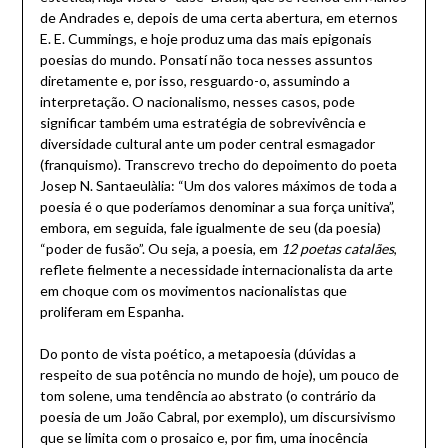
de Andrades e, depois de uma certa abertura, em eternos
E. E. Cummings, e hoje produz uma das mais epigonais
poesias do mundo. Ponsatí não toca nesses assuntos
diretamente e, por isso, resguardo-o, assumindo a
interpretação. O nacionalismo, nesses casos, pode
significar também uma estratégia de sobrevivência e
diversidade cultural ante um poder central esmagador
(franquismo). Transcrevo trecho do depoimento do poeta
Josep N. Santaeulàlia: “Um dos valores máximos de toda a
poesia é o que poderíamos denominar a sua força unitiva”,
embora, em seguida, fale igualmente de seu (da poesia)
“poder de fusão”. Ou seja, a poesia, em
12 poetas catalães
,
reflete fielmente a necessidade internacionalista da arte
em choque com os movimentos nacionalistas que
proliferam em Espanha.
Do ponto de vista poético, a metapoesia (dúvidas a
respeito de sua potência no mundo de hoje), um pouco de
tom solene, uma tendência ao abstrato (o contrário da
poesia de um João Cabral, por exemplo), um discursivismo
que se limita com o prosaico e, por fim, uma inocência