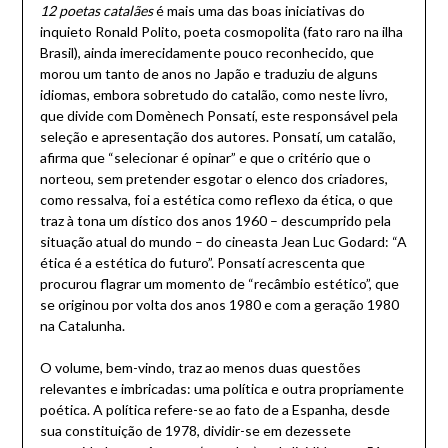
12 poetas catalães
é mais uma das boas iniciativas do
inquieto Ronald Polito, poeta cosmopolita (fato raro na ilha
Brasil), ainda imerecidamente pouco reconhecido, que
morou um tanto de anos no Japão e traduziu de alguns
idiomas, embora sobretudo do catalão, como neste livro,
que divide com Domènech Ponsatí, este responsável pela
seleção e apresentação dos autores. Ponsatí, um catalão,
afirma que “selecionar é opinar” e que o critério que o
norteou, sem pretender esgotar o elenco dos criadores,
como ressalva, foi a estética como reflexo da ética, o que
traz à tona um dístico dos anos 1960 – descumprido pela
situação atual do mundo – do cineasta Jean Luc Godard: “A
ética é a estética do futuro”. Ponsatí acrescenta que
procurou flagrar um momento de “recâmbio estético”, que
se originou por volta dos anos 1980 e com a geração 1980
na Catalunha.
O volume, bem-vindo, traz ao menos duas questões
relevantes e imbricadas: uma política e outra propriamente
poética. A política refere-se ao fato de a Espanha, desde
sua constituição de 1978, dividir-se em dezessete