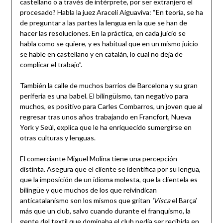
castellano o a través de intérprete, por ser extranjero el
procesado? Habla la juez Araceli Aiguaviva: “En teoría, se ha
de preguntar a las partes la lengua en la que se han de
hacer las resoluciones. En la práctica, en cada juicio se
habla como se quiere, y es habitual que en un mismo juicio
se hable en castellano y en catalán, lo cual no deja de
complicar el trabajo”.
También la calle de muchos barrios de Barcelona y su gran
periferia es una babel. El bilingüismo, tan negativo para
muchos, es positivo para Carles Combarros, un joven que al
regresar tras unos años trabajando en Francfort, Nueva
York y Seúl, explica que le ha enriquecido sumergirse en
otras culturas y lenguas.
El comerciante Miguel Molina tiene una percepción
distinta. Asegura que el cliente se identifica por su lengua,
que la imposición de un idioma molesta, que la clientela es
bilingüe y que muchos de los que reivindican
anticatalanismo son los mismos que gritan
‘Visca
el Barça’
más que un club, salvo cuando durante el franquismo, la
gente del textil que dominaba el club pedía ser recibida en