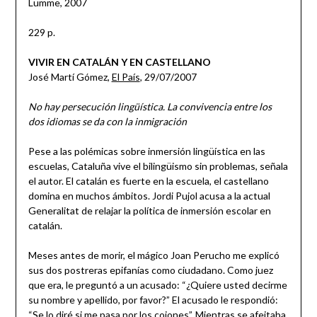
Lumme, 2007
229 p.
VIVIR EN CATALÁN Y EN CASTELLANO
José Martí Gómez,
El País
, 29/07/2007
No hay persecución lingüística. La convivencia entre los
dos idiomas se da con la inmigración
Pese a las polémicas sobre inmersión lingüística en las
escuelas, Cataluña vive el bilingüismo sin problemas, señala
el autor. El catalán es fuerte en la escuela, el castellano
domina en muchos ámbitos. Jordi Pujol acusa a la actual
Generalitat de relajar la política de inmersión escolar en
catalán.
Meses antes de morir, el mágico Joan Perucho me explicó
sus dos postreras epifanías como ciudadano. Como juez
que era, le preguntó a un acusado: “¿Quiere usted decirme
su nombre y apellido, por favor?” El acusado le respondió:
“Se lo diré si me pasa por los cojones”. Mientras se afeitaba