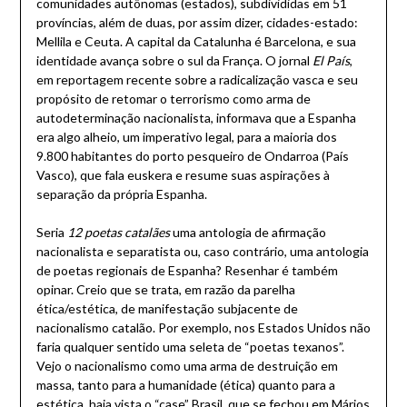
comunidades autônomas (estados), subdivididas em 51
províncias, além de duas, por assim dizer, cidades-estado:
Mellila e Ceuta. A capital da Catalunha é Barcelona, e sua
identidade avança sobre o sul da França. O jornal
El País
,
em reportagem recente sobre a radicalização vasca e seu
propósito de retomar o terrorismo como arma de
autodeterminação nacionalista, informava que a Espanha
era algo alheio, um imperativo legal, para a maioria dos
9.800 habitantes do porto pesqueiro de Ondarroa (País
Vasco), que fala euskera e resume suas aspirações à
separação da própria Espanha.
Seria
12 poetas catalães
uma antologia de afirmação
nacionalista e separatista ou, caso contrário, uma antologia
de poetas regionais de Espanha? Resenhar é também
opinar. Creio que se trata, em razão da parelha
ética/estética, de manifestação subjacente de
nacionalismo catalão. Por exemplo, nos Estados Unidos não
faria qualquer sentido uma seleta de “poetas texanos”.
Vejo o nacionalismo como uma arma de destruição em
massa, tanto para a humanidade (ética) quanto para a
estética, haja vista o “case” Brasil, que se fechou em Mários