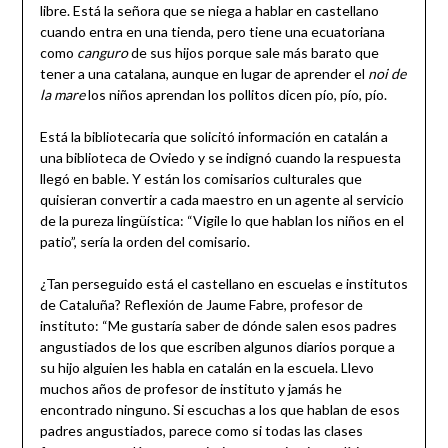
libre. Está la señora que se niega a hablar en castellano
cuando entra en una tienda, pero tiene una ecuatoriana
como
canguro
de sus hijos porque sale más barato que
tener a una catalana, aunque en lugar de aprender el
noi de
la mare
los niños aprendan los pollitos dicen pío, pío, pío.
Está la bibliotecaria que solicitó información en catalán a
una biblioteca de Oviedo y se indignó cuando la respuesta
llegó en bable. Y están los comisarios culturales que
quisieran convertir a cada maestro en un agente al servicio
de la pureza lingüística: “Vigile lo que hablan los niños en el
patio”, sería la orden del comisario.
¿Tan perseguido está el castellano en escuelas e institutos
de Cataluña? Reflexión de Jaume Fabre, profesor de
instituto: “Me gustaría saber de dónde salen esos padres
angustiados de los que escriben algunos diarios porque a
su hijo alguien les habla en catalán en la escuela. Llevo
muchos años de profesor de instituto y jamás he
encontrado ninguno. Si escuchas a los que hablan de esos
padres angustiados, parece como si todas las clases