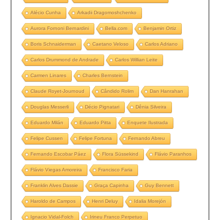
Alécio Cunha
Arkadii Dragomoshchenko
Aurora Fornoni Bernardini
Bella.com
Benjamin Ortiz
Boris Schnaiderman
Caetano Veloso
Carlos Adriano
Carlos Drummond de Andrade
Carlos Willian Leite
Carmen Linares
Charles Bernstein
Claude Royet-Journoud
Cândido Rolim
Dan Hanrahan
Douglas Messerli
Décio Pignatari
Dênia Silveira
Eduardo Milán
Eduardo Pitta
Enquete Ilustrada
Felipe Cussen
Felipe Fortuna
Fernando Abreu
Fernando Escobar Páez
Flora Süssekind
Flávio Paranhos
Flávio Viegas Amoreira
Francisco Faria
Franklin Alves Dassie
Graça Capinha
Guy Bennett
Haroldo de Campos
Henri Deluy
Idalia Morejón
Ignacio Vidal-Folch
Irineu Franco Perpetuo