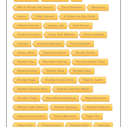
Márcio Renato dos Santos
Nanni Balestrini
Nara Alves
Nunca
Odile Cisneros
O Estado de São Paulo
Oliverio Girondo
pagina_orfa
Paul Hoover
Paulo Franchetti
Paulo José Miranda
Paulo Leminski
poemas
poemas dispersos
Prisca Agustoni
prosa_critica
Raymond Bianchi
Revista Teresa
Revista Veja
Reynaldo Jiménez
Ricardo Alberto Pérez
Robert Creeley
Rodolfo Mata
Rodrigo Dário
Rodrigo Rojas
Rodrigo Suzuki Cintra
Rogério Duarte
Rogério Eduardo Alves
Rolando Sánchez Mejías
Ronaldo Fraga
Runa Bandyopadhyay
Régis Bonvicino
Rômulo Valle Salvino
Silviano Santiago
Solange Rebuzzi
Swarn Kumar Anand
Teemu Manninen
Tiago Cfer
Tiago Ferro
Tomaz Amorim
Torquato Neto
tradução