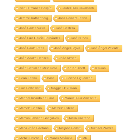
Iván Humanes Bespín
Jardel Dias Cavalcanti
Jerome Rothenberg
Joca Reiners Terron
José Carlos Vieira
José Castello
José Luis García Fernández
José Nunes
José Paulo Paes
José Ángel Leyva
José Ángel Valente
João Adolfo Hansen
João Almino
João Cabral de Melo Neto
Ko Ko Thett
leituras
Leon Ferrari
livros
Luciano Figueiredo
Luis Dolhnikoff
Maggie O’Sullivan
Manoel Ricardo de Lima
Manuel Ruiz Amezcua
Marcelo Coelho
Marcelo Ridenti
Marcus Fabiano Gonçalves
Maria Caetano
Maria João Caetano
Marjorie Perloff
Michael Palmer
Michel Delville
Moacir Amâncio
MR