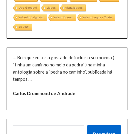
Ugo Giorgetti
videos
visualidades
Wilberth Salgueiro
Wilson Bueno
Wilson Luques Costa
Yu Jian
… Bem que eu teria gostado de incluir o seu poema (
“tinha um caminho no meio da pedra” ) na minha
antologia sobre a “pedra no caminho”, publicada há
tempos …
Carlos Drummond de Andrade
PESQUISAR
Pesquisar