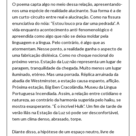
O poema capta algo no meio dessa relação, apresentando-
nos uma espécie de realidade alucinante. Sua forma é a de
um curto-circuito entre real e alucinação. Como na fissura
enunciativa do nóia: “Estou louco pra dar uma pedrada”. A
vida enquanto acontecimento anti-fenomenológico é
apreendida como algo que não se deixa moldar pela
linguagem e a língua. Pelo contrário, é algo que as
atormentam. Nesse ponto, a realidade ganha o aspecto de
uma fabricação disléxica. Como no choque nocional do
próximo verso. Estação da Luz não representa um lugar de
paragem, tranquilidade da chegada. Muito menos um lugar
iluminado, etéreo. Mas uma porrada. Réplica arruinada da
abadia de Westminster, a estação causa espanto, aflição.
Próxima estação, Big Ben Cracolândia. Museu da Língua
Portuguesa Incendiada. Assim, a relação entre cotidiano e
natureza, ao contrário da harmonia sugerida pelo haiku, se
mostra exasperante. “É o incrível Hulk”. Um fim de tarde de
verão lilás na Estação da Luz só pode ser desconfortável,
tem um clima denso, abrasado, torpe.
Diante disso, a hipótese de um espaço neutro, livre de