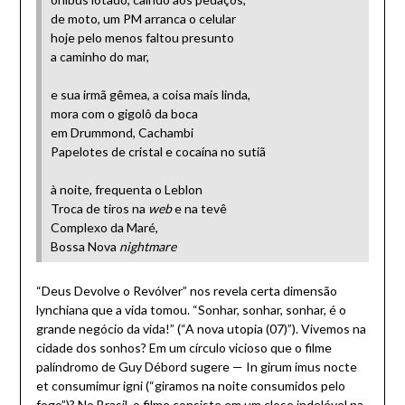
de moto, um PM arranca o celular
hoje pelo menos faltou presunto
a caminho do mar,
e sua irmã gêmea, a coisa mais linda,
mora com o gigolô da boca
em Drummond, Cachambi
Papelotes de cristal e cocaína no sutiã
à noite, frequenta o Leblon
Troca de tiros na
web
e na tevê
Complexo da Maré,
Bossa Nova
nightmare
“Deus Devolve o Revólver” nos revela certa dimensão
lynchiana que a vida tomou. “Sonhar, sonhar, sonhar, é o
grande negócio da vida!” (“A nova utopia (07)”). Vivemos na
cidade dos sonhos? Em um círculo vicioso que o filme
palíndromo de Guy Débord sugere — In girum imus nocte
et consumimur igni (“giramos na noite consumidos pelo
fogo”)? No Brasil, o filme consiste em um close indelével na