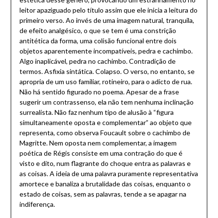
leitor apaziguado pelo título assim que ele inicia a leitura do
primeiro verso. Ao invés de uma imagem natural, tranquila,
de efeito analgésico, o que se tem é uma constrição
antitética da forma, uma colisão funcional entre dois
objetos aparentemente incompatíveis, pedra e cachimbo.
Algo inaplicável, pedra no cachimbo. Contradição de
termos. Asfixia sintática. Colapso. O verso, no entanto, se
apropria de um uso familiar, rotineiro, para o adicto de rua.
Não há sentido figurado no poema. Apesar de a frase
sugerir um contrassenso, ela não tem nenhuma inclinação
surrealista. Não faz nenhum tipo de alusão à “figura
simultaneamente oposta e complementar” ao objeto que
representa, como observa Foucault sobre o cachimbo de
Magritte. Nem oposta nem complementar, a imagem
poética de Régis consiste em uma contração do que é
visto e dito, num flagrante do choque entra as palavras e
as coisas. A ideia de uma palavra puramente representativa
amortece e banaliza a brutalidade das coisas, enquanto o
estado de coisas, sem as palavras, tende a se apagar na
indiferença.