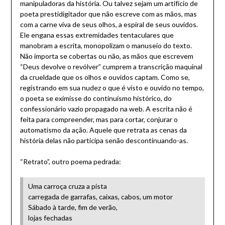
manipuladoras da história. Ou talvez sejam um artifício de
poeta prestidigitador que não escreve com as mãos, mas
com a carne viva de seus olhos, a espiral de seus ouvidos.
Ele engana essas extremidades tentaculares que
manobram a escrita, monopolizam o manuseio do texto.
Não importa se cobertas ou não, as mãos que escrevem
“Deus devolve o revólver” cumprem a transcrição maquinal
da crueldade que os olhos e ouvidos captam. Como se,
registrando em sua nudez o que é visto e ouvido no tempo,
o poeta se eximisse do continuísmo histórico, do
confessionário vazio propagado na web. A escrita não é
feita para compreender, mas para cortar, conjurar o
automatismo da ação. Aquele que retrata as cenas da
história delas não participa senão descontinuando-as.
“Retrato”, outro poema pedrada:
Uma carroça cruza a pista
carregada de garrafas, caixas, cabos, um motor
Sábado à tarde, fim de verão,
lojas fechadas