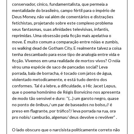
conservador, cínico, fundamentalista, que permeia a
mentalidade do brasileiro, campo fértil para o império de
Deus Money, não vai além de comentários e distrações
fetichistas, projetando sobre este complexo problema
seus fantasmas, suas afinidades televisivas, infantis,
reprimidas. Uma obsessão pela ficção mais apelativa o
move. É muito comum a comparação entre nóias e zumbis,
os walking dead de Gotham City. E realmente talvez a coisa
tenha descambado para esse tipo de analogia entre vida e
ficção. Vivemos em uma realidade de mortos-vivos? O nóia
virou uma espécie de saco de pancadas social? Leva
porrada, bala de borracha, é tocado com jatos de água,
violentado metodicamente, e está tudo dentro dos
conformes. Tal é a lebre, a dificuldade, o Hic Jacet Lepus,
que o poema homônimo de Régis Bonvicino nos apresenta
de modo tão sensível e duro: “(…) um garoto negro, quase
no ponto de ônibus,/ um par de baseados no bolso,// é
preso em flagrante, por tráfico?/ leva porrada na rua, ora
pro nobis/ camburão, algemas/ deus devolve o revólver” .
O lado obscuro que o narcisista politicamente correto não