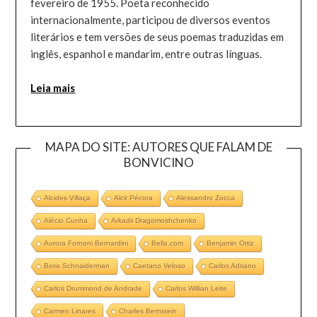
fevereiro de 1955. Poeta reconhecido
internacionalmente, participou de diversos eventos
literários e tem versões de seus poemas traduzidas em
inglês, espanhol e mandarim, entre outras línguas.
Leia mais
MAPA DO SITE: AUTORES QUE FALAM DE
BONVICINO
Alcides Villaça
Alcir Pécora
Alessandro Zocca
Alécio Cunha
Arkadii Dragomoshchenko
Aurora Fornoni Bernardini
Bella.com
Benjamin Ortiz
Boris Schnaiderman
Caetano Veloso
Carlos Adriano
Carlos Drummond de Andrade
Carlos Willian Leite
Carmen Linares
Charles Bernstein