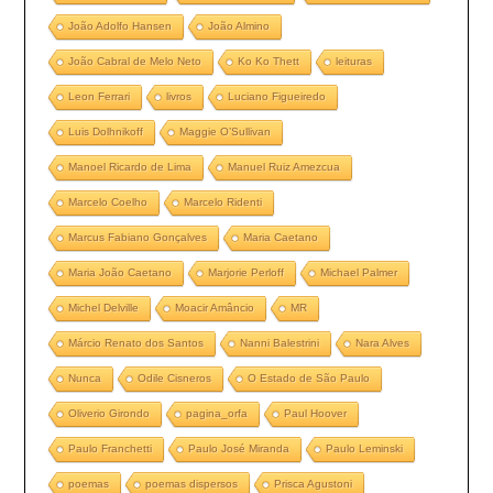
João Adolfo Hansen
João Almino
João Cabral de Melo Neto
Ko Ko Thett
leituras
Leon Ferrari
livros
Luciano Figueiredo
Luis Dolhnikoff
Maggie O’Sullivan
Manoel Ricardo de Lima
Manuel Ruiz Amezcua
Marcelo Coelho
Marcelo Ridenti
Marcus Fabiano Gonçalves
Maria Caetano
Maria João Caetano
Marjorie Perloff
Michael Palmer
Michel Delville
Moacir Amâncio
MR
Márcio Renato dos Santos
Nanni Balestrini
Nara Alves
Nunca
Odile Cisneros
O Estado de São Paulo
Oliverio Girondo
pagina_orfa
Paul Hoover
Paulo Franchetti
Paulo José Miranda
Paulo Leminski
poemas
poemas dispersos
Prisca Agustoni