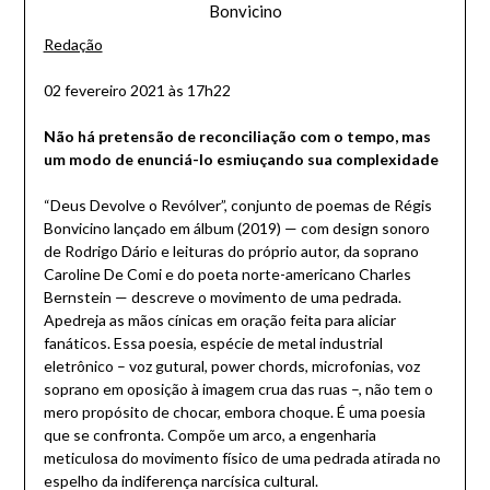
Bonvicino
Redação
02 fevereiro 2021 às 17h22
Não há pretensão de reconciliação com o tempo, mas
um modo de enunciá-lo esmiuçando sua complexidade
“Deus Devolve o Revólver”, conjunto de poemas de Régis
Bonvicino lançado em álbum (2019) — com design sonoro
de Rodrigo Dário e leituras do próprio autor, da soprano
Caroline De Comi e do poeta norte-americano Charles
Bernstein — descreve o movimento de uma pedrada.
Apedreja as mãos cínicas em oração feita para aliciar
fanáticos. Essa poesia, espécie de metal industrial
eletrônico – voz gutural, power chords, microfonias, voz
soprano em oposição à imagem crua das ruas –, não tem o
mero propósito de chocar, embora choque. É uma poesia
que se confronta. Compõe um arco, a engenharia
meticulosa do movimento físico de uma pedrada atirada no
espelho da indiferença narcísica cultural.