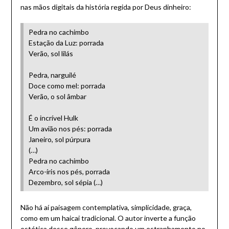
nas mãos digitais da história regida por Deus dinheiro:
Pedra no cachimbo
Estação da Luz: porrada
Verão, sol lilás
Pedra, narguilé
Doce como mel: porrada
Verão, o sol âmbar
É o incrível Hulk
Um avião nos pés: porrada
Janeiro, sol púrpura
(…)
Pedra no cachimbo
Arco-íris nos pés, porrada
Dezembro, sol sépia (…)
Não há aí paisagem contemplativa, simplicidade, graça,
como em um haicai tradicional. O autor inverte a função
estética desse gênero, provocando um estranhamento no