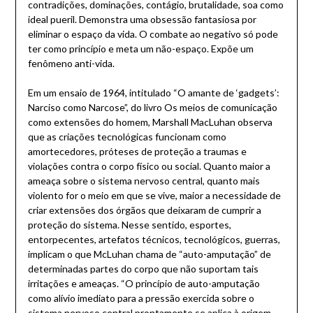
contradições, dominações, contágio, brutalidade, soa como
ideal pueril. Demonstra uma obsessão fantasiosa por
eliminar o espaço da vida. O combate ao negativo só pode
ter como princípio e meta um não-espaço. Expõe um
fenômeno anti-vida.
Em um ensaio de 1964, intitulado “O amante de ‘gadgets’:
Narciso como Narcose”, do livro Os meios de comunicação
como extensões do homem, Marshall MacLuhan observa
que as criações tecnológicas funcionam como
amortecedores, próteses de proteção a traumas e
violações contra o corpo físico ou social. Quanto maior a
ameaça sobre o sistema nervoso central, quanto mais
violento for o meio em que se vive, maior a necessidade de
criar extensões dos órgãos que deixaram de cumprir a
proteção do sistema. Nesse sentido, esportes,
entorpecentes, artefatos técnicos, tecnológicos, guerras,
implicam o que McLuhan chama de “auto-amputação” de
determinadas partes do corpo que não suportam tais
irritações e ameaças. “O princípio de auto-amputação
como alívio imediato para a pressão exercida sobre o
sistema nervoso central prontamente se aplica à origem