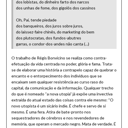
dos lobistas, do dinheiro farto dos narcos
dos unhas de fome, dos gigolôs dos cassinos
Oh, Pai, tende piedade
dos banqueiros, dos juros sobre juros,
do laissez-faire chinês, do marketing do bem
dos plutocratas, dos fundos-abutres
garras, o condor-dos-andes não canta (…)
O trabalho de Régis Bonvicino se realiza como contra-
efetuação da vida centrada no poder, glória e fama. Trata-
se de elaborar uma história a contrapelo capaz de quebrar o
encanto e o entorpecimento dos indivíduos que se
encaixam sem qualquer resistência ao curso raso do
capital, da comunicação e da informação. Qualquer trecho
do que é nomeado “a nova utopia” já expõe uma invectiva
extraída do atual estado das coisas contra ele mesmo: “O
novo utopista é um sicário indie. É chefe e servo de si
mesmo. É uma fera. Atira de bate-pronto nos
sequestradores de cérebros e nos revendedores de
memória, que operam o mercado negro. Mata de verdade. É