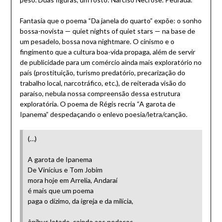
Fantasia que o poema “Da janela do quarto” expõe: o sonho
bossa-novista — quiet nights of quiet stars — na base de
um pesadelo, bossa nova nightmare. O cinismo e o
fingimento que a cultura boa-vida propaga, além de servir
de publicidade para um comércio ainda mais exploratório no
país (prostituição, turismo predatório, precarização do
trabalho local, narcotráfico, etc.), de reiterada visão do
paraíso, nebula nossa compreensão dessa estrutura
exploratória. O poema de Régis recria “A garota de
Ipanema” despedaçando o enlevo poesia/letra/canção.
(…)
A garota de Ipanema
De Vinícius e Tom Jobim
mora hoje em Arrelia, Andaraí
é mais que um poema
paga o dízimo, da igreja e da milícia,
ônibus lotado, caindo aos pedaços,