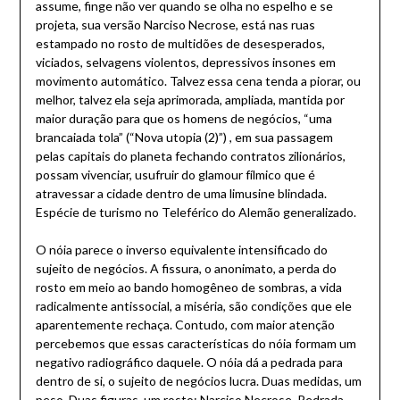
assume, finge não ver quando se olha no espelho e se
projeta, sua versão Narciso Necrose, está nas ruas
estampado no rosto de multidões de desesperados,
viciados, selvagens violentos, depressivos insones em
movimento automático. Talvez essa cena tenda a piorar, ou
melhor, talvez ela seja aprimorada, ampliada, mantida por
maior duração para que os homens de negócios, “uma
brancaiada tola” (“Nova utopia (2)”) , em sua passagem
pelas capitais do planeta fechando contratos zilionários,
possam vivenciar, usufruir do glamour fílmico que é
atravessar a cidade dentro de uma limusine blindada.
Espécie de turismo no Teleférico do Alemão generalizado.
O nóia parece o inverso equivalente intensificado do
sujeito de negócios. A fissura, o anonimato, a perda do
rosto em meio ao bando homogêneo de sombras, a vida
radicalmente antissocial, a miséria, são condições que ele
aparentemente rechaça. Contudo, com maior atenção
percebemos que essas características do nóia formam um
negativo radiográfico daquele. O nóia dá a pedrada para
dentro de si, o sujeito de negócios lucra. Duas medidas, um
peso. Duas figuras, um rosto: Narciso Necrose. Pedrada.