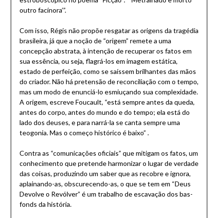
outro facínora’”.
Com isso, Régis não propõe resgatar as origens da tragédia
brasileira, já que a noção de “origem” remete a uma
concepção abstrata, à intenção de recuperar os fatos em
sua essência, ou seja, flagrá-los em imagem estática,
estado de perfeição, como se saíssem brilhantes das mãos
do criador. Não há pretensão de reconciliação com o tempo,
mas um modo de enunciá-lo esmiuçando sua complexidade.
A origem, escreve Foucault, “está sempre antes da queda,
antes do corpo, antes do mundo e do tempo; ela está do
lado dos deuses, e para narrá-la se canta sempre uma
teogonia. Mas o começo histórico é baixo” .
Contra as “comunicações oficiais” que mitigam os fatos, um
conhecimento que pretende harmonizar o lugar de verdade
das coisas, produzindo um saber que as recobre e ignora,
aplainando-as, obscurecendo-as, o que se tem em “Deus
Devolve o Revólver” é um trabalho de escavação dos bas-
fonds da história.