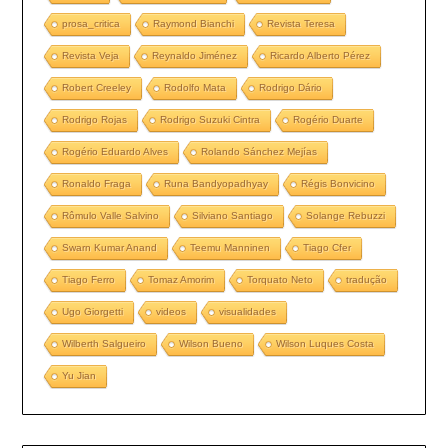
prosa_critica
Raymond Bianchi
Revista Teresa
Revista Veja
Reynaldo Jiménez
Ricardo Alberto Pérez
Robert Creeley
Rodolfo Mata
Rodrigo Dário
Rodrigo Rojas
Rodrigo Suzuki Cintra
Rogério Duarte
Rogério Eduardo Alves
Rolando Sánchez Mejías
Ronaldo Fraga
Runa Bandyopadhyay
Régis Bonvicino
Rômulo Valle Salvino
Silviano Santiago
Solange Rebuzzi
Swarn Kumar Anand
Teemu Manninen
Tiago Cfer
Tiago Ferro
Tomaz Amorim
Torquato Neto
tradução
Ugo Giorgetti
videos
visualidades
Wilberth Salgueiro
Wilson Bueno
Wilson Luques Costa
Yu Jian