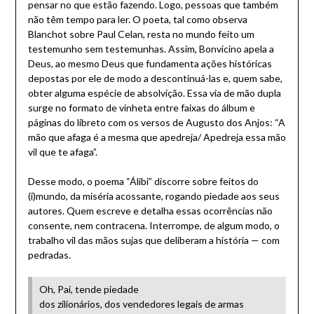
pensar no que estão fazendo. Logo, pessoas que também
não têm tempo para ler. O poeta, tal como observa
Blanchot sobre Paul Celan, resta no mundo feito um
testemunho sem testemunhas. Assim, Bonvicino apela a
Deus, ao mesmo Deus que fundamenta ações históricas
depostas por ele de modo a descontinuá-las e, quem sabe,
obter alguma espécie de absolvição. Essa via de mão dupla
surge no formato de vinheta entre faixas do álbum e
páginas do libreto com os versos de Augusto dos Anjos: “A
mão que afaga é a mesma que apedreja/ Apedreja essa mão
vil que te afaga”.
Desse modo, o poema “Álibi” discorre sobre feitos do
(i)mundo, da miséria acossante, rogando piedade aos seus
autores. Quem escreve e detalha essas ocorrências não
consente, nem contracena. Interrompe, de algum modo, o
trabalho vil das mãos sujas que deliberam a história — com
pedradas.
Oh, Pai, tende piedade
dos zilionários, dos vendedores legais de armas