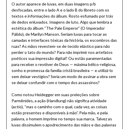
O autor aparece de luvas, em duas imagens p/b
desfocadas, entre o lado A e o lado B do libreto com os
textos e informações do álbum. Rosto esfumado por trás
de dedos enluvados. Imagens de luto. Algo que lembra a
estética do álbum “The Pale Emperor” (O Imperador
Pálido), de Marilyn Manson. Seriam luvas para tocar as
camadas e interfaces tóxicas da história, os escombros das
ruas? As mãos revestem-se de tecido elástico para não
perder o tato do mundo? Para não imprimir nos artefatos
poéticos sua impressão digital? Ou estão paramentadas
para receber o revólver de Deus — máxima bélico-religiosa,
sonho e promessa da família cristã brasileira — e utilizá-lo
sem deixar vestígios? Seria um modo de assinar a obra sem
se deixar confundir com o tempo dos assassinos?
Como notou Heidegger em suas preleções sobre
Parmênides, a ação (Handlung) não significa atividade
(actio), “mas o caminho com o qual, cada vez, as coisas
estão presentes e disponíveis à mão”. Pela mão, e pela
palavra, o homem imprime no tempo sua marca. Talvez as
luvas dissimulem o apodrecimento das mãos e das palavras