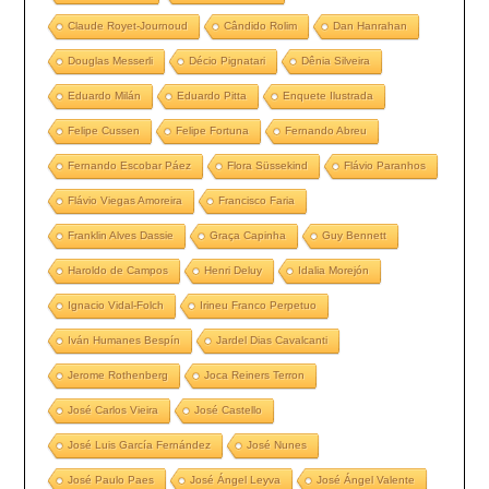
Claude Royet-Journoud
Cândido Rolim
Dan Hanrahan
Douglas Messerli
Décio Pignatari
Dênia Silveira
Eduardo Milán
Eduardo Pitta
Enquete Ilustrada
Felipe Cussen
Felipe Fortuna
Fernando Abreu
Fernando Escobar Páez
Flora Süssekind
Flávio Paranhos
Flávio Viegas Amoreira
Francisco Faria
Franklin Alves Dassie
Graça Capinha
Guy Bennett
Haroldo de Campos
Henri Deluy
Idalia Morejón
Ignacio Vidal-Folch
Irineu Franco Perpetuo
Iván Humanes Bespín
Jardel Dias Cavalcanti
Jerome Rothenberg
Joca Reiners Terron
José Carlos Vieira
José Castello
José Luis García Fernández
José Nunes
José Paulo Paes
José Ángel Leyva
José Ángel Valente