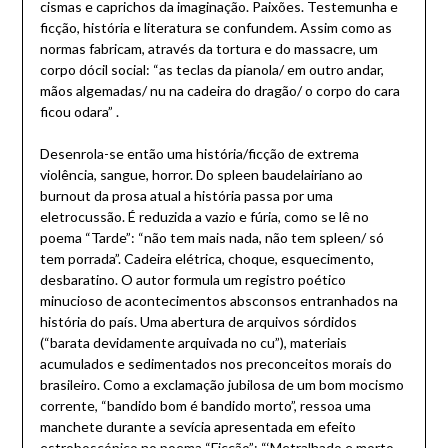
cismas e caprichos da imaginação. Paixões. Testemunha e
ficção, história e literatura se confundem. Assim como as
normas fabricam, através da tortura e do massacre, um
corpo dócil social: “as teclas da pianola/ em outro andar,
mãos algemadas/ nu na cadeira do dragão/ o corpo do cara
ficou odara” .
Desenrola-se então uma história/ficção de extrema
violência, sangue, horror. Do spleen baudelairiano ao
burnout da prosa atual a história passa por uma
eletrocussão. É reduzida a vazio e fúria, como se lê no
poema “Tarde”: “não tem mais nada, não tem spleen/ só
tem porrada”. Cadeira elétrica, choque, esquecimento,
desbaratino. O autor formula um registro poético
minucioso de acontecimentos absconsos entranhados na
história do país. Uma abertura de arquivos sórdidos
(“barata devidamente arquivada no cu”), materiais
acumulados e sedimentados nos preconceitos morais do
brasileiro. Como a exclamação jubilosa de um bom mocismo
corrente, “bandido bom é bandido morto”, ressoa uma
manchete durante a sevícia apresentada em efeito
estroboscópico no poema “Ficção”: “‘Metralhado e morto