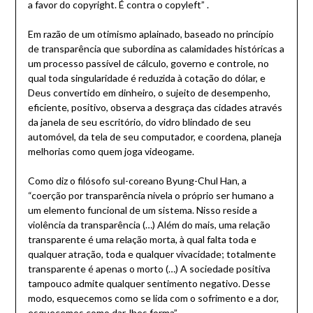
a favor do copyright. É contra o copyleft” .
Em razão de um otimismo aplainado, baseado no princípio
de transparência que subordina as calamidades históricas a
um processo passível de cálculo, governo e controle, no
qual toda singularidade é reduzida à cotação do dólar, e
Deus convertido em dinheiro, o sujeito de desempenho,
eficiente, positivo, observa a desgraça das cidades através
da janela de seu escritório, do vidro blindado de seu
automóvel, da tela de seu computador, e coordena, planeja
melhorias como quem joga videogame.
Como diz o filósofo sul-coreano Byung-Chul Han, a
“coerção por transparência nivela o próprio ser humano a
um elemento funcional de um sistema. Nisso reside a
violência da transparência (…) Além do mais, uma relação
transparente é uma relação morta, à qual falta toda e
qualquer atração, toda e qualquer vivacidade; totalmente
transparente é apenas o morto (…) A sociedade positiva
tampouco admite qualquer sentimento negativo. Desse
modo, esquecemos como se lida com o sofrimento e a dor,
esquecemos como dar-lhes forma” .