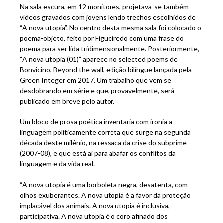
Na sala escura, em 12 monitores, projetava-se também
vídeos gravados com jovens lendo trechos escolhidos de
“A nova utopia”. No centro desta mesma sala foi colocado o
poema-objeto, feito por Figueiredo com uma frase do
poema para ser lida tridimensionalmente. Posteriormente,
“A nova utopia (01)” aparece no selected poems de
Bonvicino, Beyond the wall, edição bilíngue lançada pela
Green Integer em 2017. Um trabalho que vem se
desdobrando em série e que, provavelmente, será
publicado em breve pelo autor.
Um bloco de prosa poética inventaria com ironia a
linguagem politicamente correta que surge na segunda
década deste milênio, na ressaca da crise do subprime
(2007-08), e que está aí para abafar os conflitos da
linguagem e da vida real.
“A nova utopia é uma borboleta negra, desatenta, com
olhos exuberantes. A nova utopia é a favor da proteção
implacável dos animais. A nova utopia é inclusiva,
participativa. A nova utopia é o coro afinado dos