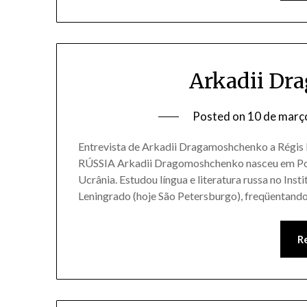
Arkadii Dr
Posted on
10 de març
Entrevista de Arkadii Dragamoshchenko a Régi
RÚSSIA Arkadii Dragomoshchenko nasceu em Pots
Ucrânia. Estudou língua e literatura russa no Ins
Leningrado (hoje São Petersburgo), freqüentando, 
R