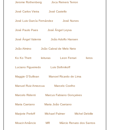
Jerome Rothenberg
Joca Reiners Terron
José Carlos Vieira
José Castello
José Luis García Fernández
José Nunes
José Paulo Paes
José Ángel Leyva
José Ángel Valente
João Adolfo Hansen
João Almino
João Cabral de Melo Neto
Ko Ko Thett
leituras
Leon Ferrari
livros
Luciano Figueiredo
Luis Dolhnikoff
Maggie O’Sullivan
Manoel Ricardo de Lima
Manuel Ruiz Amezcua
Marcelo Coelho
Marcelo Ridenti
Marcus Fabiano Gonçalves
Maria Caetano
Maria João Caetano
Marjorie Perloff
Michael Palmer
Michel Delville
Moacir Amâncio
MR
Márcio Renato dos Santos