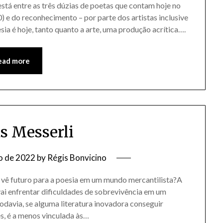
stá entre as três dúzias de poetas que contam hoje no
 e do reconhecimento – por parte dos artistas inclusive
ia é hoje, tanto quanto a arte, uma produção acrítica….
ead more
s Messerli
o de 2022
by
Régis Bonvicino
uturo para a poesia em um mundo mercantilista?A
 vai enfrentar dificuldades de sobrevivência em um
odavia, se alguma literatura inovadora conseguir
tes, é a menos vinculada às…