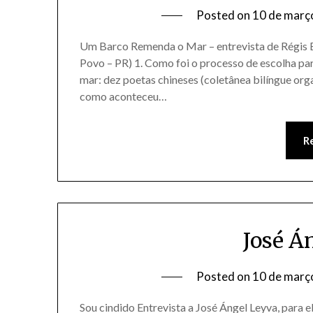
Posted on
10 de març
Um Barco Remenda o Mar – entrevista de Régis 
Povo – PR) 1. Como foi o processo de escolha pa
mar: dez poetas chineses (coletânea bilíngue org
como aconteceu…
R
José Á
Posted on
10 de març
Sou cindido Entrevista a José Ángel Leyva, para e