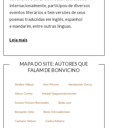
internacionalmente, participou de diversos
eventos literários e tem versões de seus
poemas traduzidas em inglês, espanhol
e mandarim, entre outras línguas.
Leia mais
MAPA DO SITE: AUTORES QUE
FALAM DE BONVICINO
Alcides Villaça
Alcir Pécora
Alessandro Zocca
Alécio Cunha
Arkadii Dragomoshchenko
Aurora Fornoni Bernardini
Bella.com
Benjamin Ortiz
Boris Schnaiderman
Caetano Veloso
Carlos Adriano