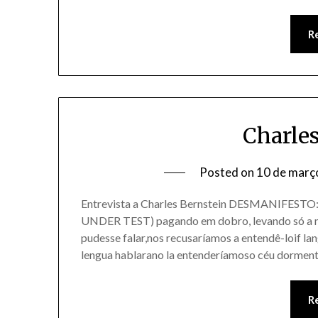
R
Charle
Posted on
10 de març
Entrevista a Charles Bernstein DESMANIFE
UNDER TEST) pagando em dobro, levando só a me
pudesse falar,nos recusaríamos a entendê-loif lan
lengua hablarano la entenderíamoso céu dorment
R