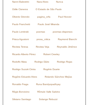
Nanni Balestrini
Nara Alves
Nunca
Odile Cisneros
O Estado de São Paulo
Oliverio Girondo
pagina_orfa
Paul Hoover
Paulo Franchetti
Paulo José Miranda
Paulo Leminski
poemas
poemas dispersos
Prisca Agustoni
prosa_critica
Raymond Bianchi
Revista Teresa
Revista Veja
Reynaldo Jiménez
Ricardo Alberto Pérez
Robert Creeley
Rodolfo Mata
Rodrigo Dário
Rodrigo Rojas
Rodrigo Suzuki Cintra
Rogério Duarte
Rogério Eduardo Alves
Rolando Sánchez Mejías
Ronaldo Fraga
Runa Bandyopadhyay
Régis Bonvicino
Rômulo Valle Salvino
Silviano Santiago
Solange Rebuzzi