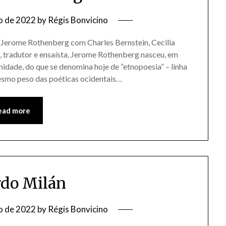
o de 2022
by
Régis Bonvicino
me Rothenberg com Charles Bernstein, Cecilia
, tradutor e ensaísta, Jerome Rothenberg nasceu, em
idade, do que se denomina hoje de “etnopoesia” – linha
esmo peso das poéticas ocidentais…
ead more
do Milán
o de 2022
by
Régis Bonvicino