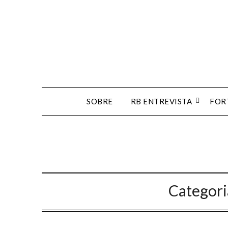
Skip
to
content
SOBRE
RB ENTREVISTA
FOR
Categori