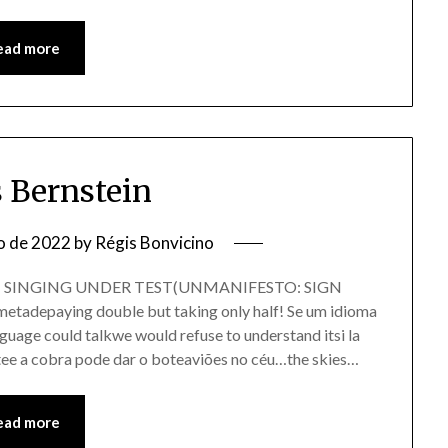
ead more
s Bernstein
o de 2022
by
Régis Bonvicino
STO: SINGING UNDER TEST(UNMANIFESTO: SIGN
tadepaying double but taking only half! Se um idioma
guage could talkwe would refuse to understand itsi la
ee a cobra pode dar o boteaviões no céu…the skies…
ead more