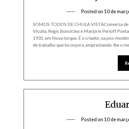
Posted on
10 de març
SOMOS TODOS DE CHULA VISTAConversa de Jero
Vicuña, Régis Bonvicino e Marjorie Perloff Poeta
1931, em Nova Iorque. É o criador, na pós-modern
de trabalho que incorpora, emprestando-lhe o m
R
Eduar
Posted on
10 de març