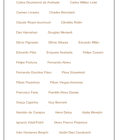
Carlos Drummond de Andrade
Carlos Willian Leite
Carmen Linares
Charles Bernstein
Claude Royet-Journoud
Cândido Rolim
Dan Hanrahan
Douglas Messerli
Décio Pignatari
Dênia Silveira
Eduardo Milán
Eduardo Pitta
Enquete Ilustrada
Felipe Cussen
Felipe Fortuna
Fernando Abreu
Fernando Escobar Páez
Flora Süssekind
Flávio Paranhos
Flávio Viegas Amoreira
Francisco Faria
Franklin Alves Dassie
Graça Capinha
Guy Bennett
Haroldo de Campos
Henri Deluy
Idalia Morejón
Ignacio Vidal-Folch
Irineu Franco Perpetuo
Iván Humanes Bespín
Jardel Dias Cavalcanti