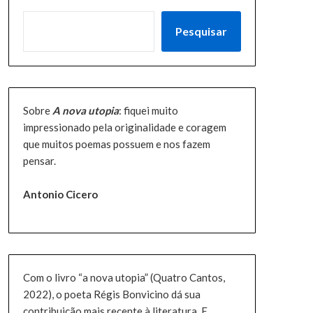
PESQUISAR
Pesquisar
Sobre
A nova utopia
: fiquei muito
impressionado pela originalidade e coragem
que muitos poemas possuem e nos fazem
pensar.
Antonio Cicero
Com o livro “a nova utopia” (Quatro Cantos,
2022), o poeta Régis Bonvicino dá sua
contribuição mais recente à literatura. E