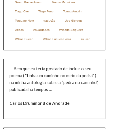
Swarn Kumar Anand
Teemu Manninen
Tiago Cfer
Tiago Ferro
Tomaz Amorim
Torquato Neto
tradução
Ugo Giorgetti
videos
visualidades
Wilberth Salgueiro
Wilson Bueno
Wilson Luques Costa
Yu Jian
… Bem que eu teria gostado de incluir o seu
poema ( “tinha um caminho no meio da pedra” )
na minha antologia sobre a “pedra no caminho”,
publicada há tempos …
Carlos Drummond de Andrade