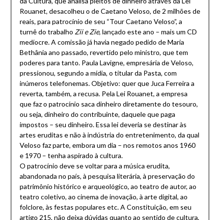
da Cultura, que analisa pleitos de dinheiro através da Lei
Rouanet, desacolheu o de Caetano Veloso, de 2 milhões de
reais, para patrocínio de seu “Tour Caetano Veloso”, a
turnê do trabalho
Zii e Zie
, lançado este ano – mais um CD
medíocre. A comissão já havia negado pedido de Maria
Bethânia ano passado, revertido pelo ministro, que tem
poderes para tanto. Paula Lavigne, empresária de Veloso,
pressionou, segundo a mídia, o titular da Pasta, com
inúmeros telefonemas. Objetivo: quer que Juca Ferreira a
reverta, também, a recusa. Pela Lei Rouanet, a empresa
que faz o patrocínio saca dinheiro diretamente do tesouro,
ou seja, dinheiro do contribuinte, daquele que paga
impostos – seu dinheiro. Essa lei deveria se destinar às
artes eruditas e não à indústria do entretenimento, da qual
Veloso faz parte, embora um dia – nos remotos anos 1960
e 1970 – tenha aspirado à cultura.
O patrocínio deve se voltar para a música erudita,
abandonada no país, à pesquisa literária, à preservação do
patrimônio histórico e arqueológico, ao teatro de autor, ao
teatro coletivo, ao cinema de inovação, à arte digital, ao
folclore, às festas populares etc. A Constituição, em seu
artigo 215, não deixa dúvidas quanto ao sentido de cultura,