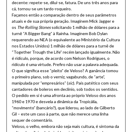
decente: repete-se, dilui-se, fatura. De uns três anos para
cá, tornou-se um tardo-roqueiro.
Façamos então a comparação dentro de seus parâmetros
atuais e de sua própria geração. Imaginem Mick Jagger e
os
The Rolling Stones
solicitando 1 milhão de dólares para a
turnê “A Bigger Bang” à Rainha. Imaginem Bob Dylan
requerendo ao NEA (o equivalente ao Ministério da Cultura
nos Estados Unidos) 1 milhão de dólares para a turnê de
“Together Trough the Life” recém lançado igualmente. Não
é ridículo, porque, de acordo com Nelson Rodrigues, o
ridículo é uma virtude. Prefiro não usar a palavra adequada.
O que significa esse “pleito” de Veloso? A ganância tomou
o primeiro plano, sob o verniz, vagabundo, de “arte”,
manipulada por “empresários” (
sic
). País patético com seus
cantadores de boleros em declínio, sob todos os sentidos.
O pedido em si é uma afronta ao próprio Veloso dos anos
1960 e 1970 e desvela a dinâmica da Tropicália,
“movimento” (bancário?), que liderou, ao lado de Gilberto
Gil – este um caso à parte, que não merece uma linha
sequer de comentário.
Veloso, o velho, embora não seja mais cultura, é sintoma da