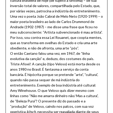
cultura brasileira de hoje (de sujeito a sintoma) – de sua
inversão total de valores, compartilhada pelo Estado, que,
por várias vezes, patrocina a indústria do entretenimento.
Uma vez o poeta João Cabral de Melo Neto (1920-1999) – o
maior poeta brasileiro ao lado de Carlos Drummond de
Andrade (1902-1987) – me disse uma frase que ficou no
meu subconsciente: “Artista subvencionado é mau artista”.
Por isso, sou contra essa Lei Rouanet, que coopta mentes,
que as transforma em ovelhas do Estado e cria uma arte
obediente, e não de afronta, uma arte “pós”.
O então Caetano falou uma vez, em 1967, de “linha
evolutiva da canção” e, deduzo, dos costumes do país.
Triste Afoxé! A canção (tipo Veloso) está morta desde os
anos 1980 no Brasil. É fantasma a serviço da conta
bancária. É hipócrita porque se pretende “arte”, “cultura”,
quando não passa sequer de má indústria do
entretenimento. Exemplo de boa indústria até cultural:
Amy Winehouse. O que Veloso quis dizer mesmo com
linhas como “Não me amarra dinheiro não/ Mas a cultura”,
de “Beleza Pura”? O presente diz do passado e a
“produção” de Veloso, caindo nos palcos, com sua voz
operística
kitsch
, necessita ser reavaliada diante de seus