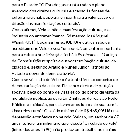
para o Estado: “O Estado garantirá a todos o pleno
exercício dos direitos culturais e acesso às fontes de
cultura nacional, e apoiará e incentivará a valorização e a
difusão das manifestações culturais”.
Como afirmei, Veloso não é manifestação cultural, mas
indústria do entretenimento. Só mesmo José Miguel
Wisnik (USP), Eucanaã Ferraz (UERJ) e outros sabujos
acreditam que Veloso seja “um poeta”, um autor importante
para a cultura brasileira (já o foi há três décadas). O artigo
da Constituição respeita a autodeterminação cultural do
cidadão e, segundo Araújo e Nunes Júnior, “atribui ao
Estado o dever de democratizá-la”.
Como se vê, o ato de Veloso é atentatório ao conceito de
democratização da cultura. Ele tem o direito de petição,
todavia, peca do ponto de vista ético, do ponto de vista da
moralidade pública, ao solicitar 2 milhões de reais ao Poder
Público, ao cidadão, para alavancar os lucros de sua turnê.
Uma reles turnê! O salário mínimo é de R$ 465,00! Há uma
depressão econômica no mundo. Veloso, um senhor de 67
anos, é, hoje, um milionário que, desde “Circuladô de Fulô”
(início dos anos 1990), não produz um trabalho no mínimo