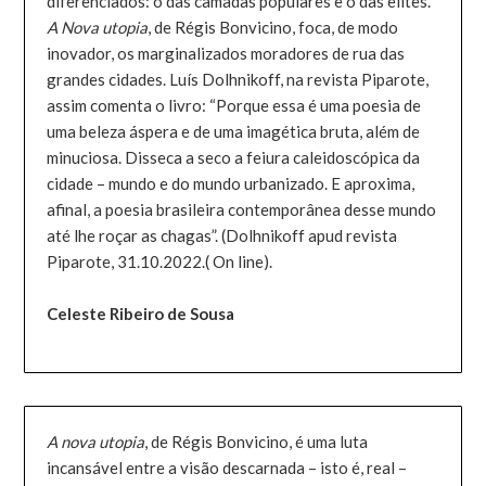
diferenciados: o das camadas populares e o das elites.
A Nova utopia
, de Régis Bonvicino, foca, de modo
inovador, os marginalizados moradores de rua das
grandes cidades. Luís Dolhnikoff, na revista Piparote,
assim comenta o livro: “Porque essa é uma poesia de
uma beleza áspera e de uma imagética bruta, além de
minuciosa. Disseca a seco a feiura caleidoscópica da
cidade – mundo e do mundo urbanizado. E aproxima,
afinal, a poesia brasileira contemporânea desse mundo
até lhe roçar as chagas”. (Dolhnikoff apud revista
Piparote, 31.10.2022.( On line).
Celeste Ribeiro de Sousa
A nova utopia
, de Régis Bonvicino, é uma luta
incansável entre a visão descarnada – isto é, real –