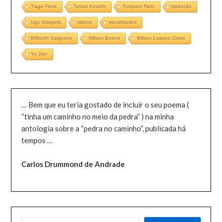
Tiago Ferro
Tomaz Amorim
Torquato Neto
tradução
Ugo Giorgetti
videos
visualidades
Wilberth Salgueiro
Wilson Bueno
Wilson Luques Costa
Yu Jian
… Bem que eu teria gostado de incluir o seu poema (
“tinha um caminho no meio da pedra” ) na minha
antologia sobre a “pedra no caminho”, publicada há
tempos …
Carlos Drummond de Andrade