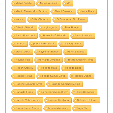
Michel Delville
Moacir Amâncio
MR
Márcio Renato dos Santos
Nanni Balestrini
Nara Alves
Nunca
Odile Cisneros
O Estado de São Paulo
Oliverio Girondo
pagina_orfa
Paul Hoover
Paulo Franchetti
Paulo José Miranda
Paulo Leminski
poemas
poemas dispersos
Prisca Agustoni
prosa_critica
Raymond Bianchi
Revista Teresa
Revista Veja
Reynaldo Jiménez
Ricardo Alberto Pérez
Robert Creeley
Rodolfo Mata
Rodrigo Dário
Rodrigo Rojas
Rodrigo Suzuki Cintra
Rogério Duarte
Rogério Eduardo Alves
Rolando Sánchez Mejías
Ronaldo Fraga
Runa Bandyopadhyay
Régis Bonvicino
Rômulo Valle Salvino
Silviano Santiago
Solange Rebuzzi
Swarn Kumar Anand
Teemu Manninen
Tiago Cfer