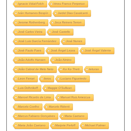
Ignacio Vidal-Folch
Irineu Franco Perpetuo
Iván Humanes Bespín
Jardel Dias Cavalcanti
Jerome Rothenberg
Joca Reiners Terron
José Carlos Vieira
José Castello
José Luis García Fernández
José Nunes
José Paulo Paes
José Ángel Leyva
José Ángel Valente
João Adolfo Hansen
João Almino
João Cabral de Melo Neto
Ko Ko Thett
leituras
Leon Ferrari
livros
Luciano Figueiredo
Luis Dolhnikoff
Maggie O’Sullivan
Manoel Ricardo de Lima
Manuel Ruiz Amezcua
Marcelo Coelho
Marcelo Ridenti
Marcus Fabiano Gonçalves
Maria Caetano
Maria João Caetano
Marjorie Perloff
Michael Palmer