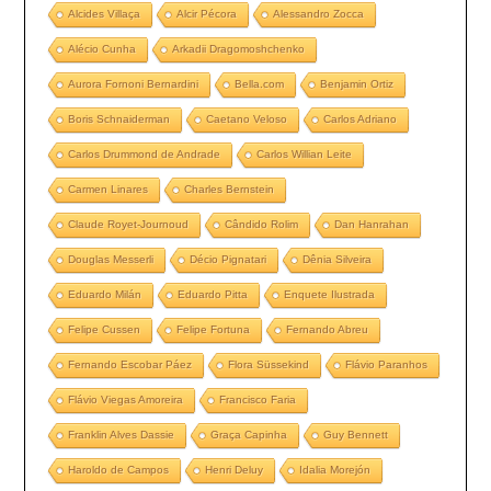
Alcides Villaça
Alcir Pécora
Alessandro Zocca
Alécio Cunha
Arkadii Dragomoshchenko
Aurora Fornoni Bernardini
Bella.com
Benjamin Ortiz
Boris Schnaiderman
Caetano Veloso
Carlos Adriano
Carlos Drummond de Andrade
Carlos Willian Leite
Carmen Linares
Charles Bernstein
Claude Royet-Journoud
Cândido Rolim
Dan Hanrahan
Douglas Messerli
Décio Pignatari
Dênia Silveira
Eduardo Milán
Eduardo Pitta
Enquete Ilustrada
Felipe Cussen
Felipe Fortuna
Fernando Abreu
Fernando Escobar Páez
Flora Süssekind
Flávio Paranhos
Flávio Viegas Amoreira
Francisco Faria
Franklin Alves Dassie
Graça Capinha
Guy Bennett
Haroldo de Campos
Henri Deluy
Idalia Morejón