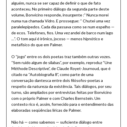
alguém, nunca se ser capaz de definir o que de fato
aconteceu. No primeiro diálogo da segunda parte deste
volume, Bonvicino responde, insurgente :” Nunca morei
numa rua chamada Vidro. E prossegue: “ Chutei uma vez
paralelepípedos. Cada dia passava como se num espelho —
de ecos. Telefones, fios. Uma vez andei de barco num lago
…”. O tom aqui é irônico, jocoso — menos hipnótico e
metafísico do que em Palmer.
O “jogo” entre os dois poetas traz também outras vozes.
“Sem ruído algum de sílabas”, por exemplo, reproduz “Une
Méthode Descriptive”, de Claude Royet-Journoud, que é
citado na “Autobiografia 8”, como parte de uma
conversação dantesca entre dois filósofos-poetas a
respeito da natureza da existência. Tais diálogos, por seu
turno, são ampliados por entrevistas feitas por Bonvicino
com o próprio Palmer e com Charles Bernstein. Um
contexto rico é, assim, fornecido para o entendimento das
elaboradas seqüências líricas de Palmer.
Não há — como sabemos — suficiente diálogo entre