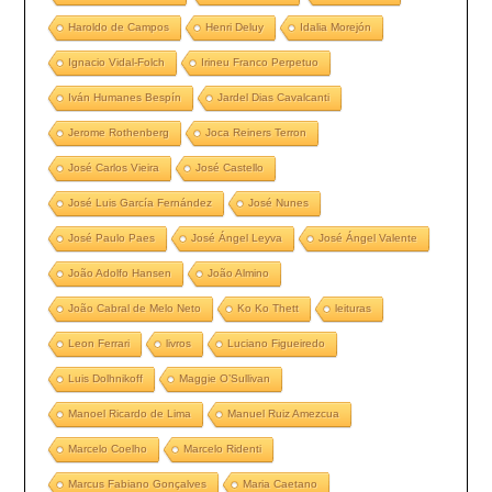
Haroldo de Campos
Henri Deluy
Idalia Morejón
Ignacio Vidal-Folch
Irineu Franco Perpetuo
Iván Humanes Bespín
Jardel Dias Cavalcanti
Jerome Rothenberg
Joca Reiners Terron
José Carlos Vieira
José Castello
José Luis García Fernández
José Nunes
José Paulo Paes
José Ángel Leyva
José Ángel Valente
João Adolfo Hansen
João Almino
João Cabral de Melo Neto
Ko Ko Thett
leituras
Leon Ferrari
livros
Luciano Figueiredo
Luis Dolhnikoff
Maggie O’Sullivan
Manoel Ricardo de Lima
Manuel Ruiz Amezcua
Marcelo Coelho
Marcelo Ridenti
Marcus Fabiano Gonçalves
Maria Caetano