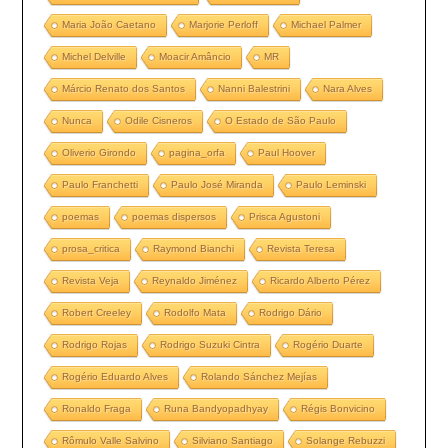
Maria João Caetano
Marjorie Perloff
Michael Palmer
Michel Delville
Moacir Amâncio
MR
Márcio Renato dos Santos
Nanni Balestrini
Nara Alves
Nunca
Odile Cisneros
O Estado de São Paulo
Oliverio Girondo
pagina_orfa
Paul Hoover
Paulo Franchetti
Paulo José Miranda
Paulo Leminski
poemas
poemas dispersos
Prisca Agustoni
prosa_critica
Raymond Bianchi
Revista Teresa
Revista Veja
Reynaldo Jiménez
Ricardo Alberto Pérez
Robert Creeley
Rodolfo Mata
Rodrigo Dário
Rodrigo Rojas
Rodrigo Suzuki Cintra
Rogério Duarte
Rogério Eduardo Alves
Rolando Sánchez Mejías
Ronaldo Fraga
Runa Bandyopadhyay
Régis Bonvicino
Rômulo Valle Salvino
Silviano Santiago
Solange Rebuzzi