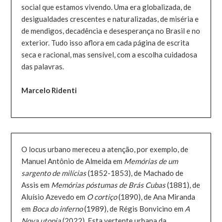
social que estamos vivendo. Uma era globalizada, de
desigualdades crescentes e naturalizadas, de miséria e
de mendigos, decadência e desesperança no Brasil e no
exterior. Tudo isso aflora em cada página de escrita
seca e racional, mas sensível, com a escolha cuidadosa
das palavras.
Marcelo Ridenti
O locus urbano mereceu a atenção, por exemplo, de
Manuel Antônio de Almeida em
Memórias de um
sargento de milícias
(1852-1853), de Machado de
Assis em
Memórias póstumas de Brás Cubas
(1881), de
Aluísio Azevedo em
O cortiço
(1890), de Ana Miranda
em
Boca do inferno
(1989), de Régis Bonvicino em
A
Nova utopia
(2022). Esta vertente urbana da