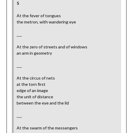
5
At the fever of tongues
the metron, with wandering eye
___
At the zero of streets and of windows
an arm in geometry
___
At the circus of nets
at the torn first
edge of an image
the unit of distance
between the eye and the lid
___
At the swarm of the messengers