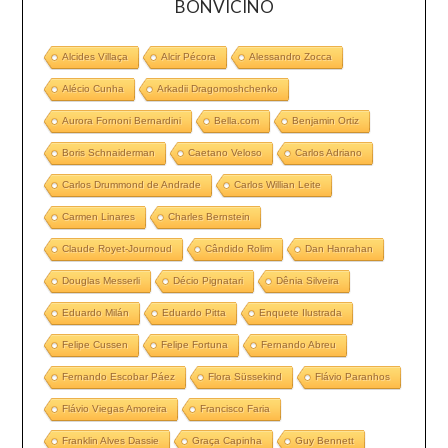
BONVICINO
Alcides Villaça
Alcir Pécora
Alessandro Zocca
Alécio Cunha
Arkadii Dragomoshchenko
Aurora Fornoni Bernardini
Bella.com
Benjamin Ortiz
Boris Schnaiderman
Caetano Veloso
Carlos Adriano
Carlos Drummond de Andrade
Carlos Willian Leite
Carmen Linares
Charles Bernstein
Claude Royet-Journoud
Cândido Rolim
Dan Hanrahan
Douglas Messerli
Décio Pignatari
Dênia Silveira
Eduardo Milán
Eduardo Pitta
Enquete Ilustrada
Felipe Cussen
Felipe Fortuna
Fernando Abreu
Fernando Escobar Páez
Flora Süssekind
Flávio Paranhos
Flávio Viegas Amoreira
Francisco Faria
Franklin Alves Dassie
Graça Capinha
Guy Bennett