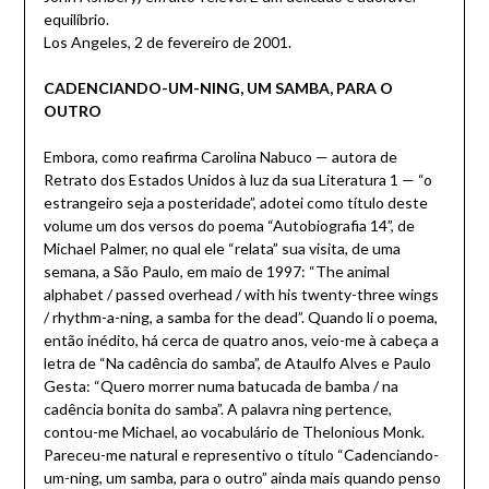
equilíbrio.
Los Angeles, 2 de fevereiro de 2001.
CADENCIANDO-UM-NING, UM SAMBA, PARA O
OUTRO
Embora, como reafirma Carolina Nabuco — autora de
Retrato dos Estados Unidos à luz da sua Literatura 1 — “o
estrangeiro seja a posteridade”, adotei como título deste
volume um dos versos do poema “Autobiografia 14”, de
Michael Palmer, no qual ele “relata” sua visita, de uma
semana, a São Paulo, em maio de 1997: “The animal
alphabet / passed overhead / with his twenty-three wings
/ rhythm-a-ning, a samba for the dead”. Quando li o poema,
então inédito, há cerca de quatro anos, veio-me à cabeça a
letra de “Na cadência do samba”, de Ataulfo Alves e Paulo
Gesta: “Quero morrer numa batucada de bamba / na
cadência bonita do samba”. A palavra ning pertence,
contou-me Michael, ao vocabulário de Thelonious Monk.
Pareceu-me natural e representivo o título “Cadenciando-
um-ning, um samba, para o outro” ainda mais quando penso