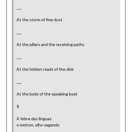
___
At the storm of fine dust
___
At the pillars and the receiving paths
___
At the hidden roads of the disk
___
At the body of the speaking boat
5
À febre das línguas
o metron, olho vagando