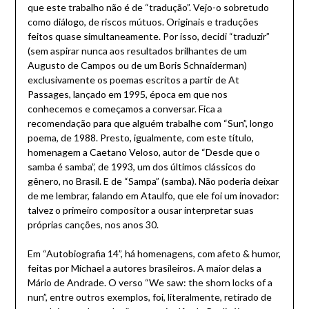
que este trabalho não é de “tradução”. Vejo-o sobretudo
como diálogo, de riscos mútuos. Originais e traduções
feitos quase simultaneamente. Por isso, decidi “traduzir”
(sem aspirar nunca aos resultados brilhantes de um
Augusto de Campos ou de um Boris Schnaiderman)
exclusivamente os poemas escritos a partir de At
Passages, lançado em 1995, época em que nos
conhecemos e começamos a conversar. Fica a
recomendação para que alguém trabalhe com “Sun”, longo
poema, de 1988. Presto, igualmente, com este título,
homenagem a Caetano Veloso, autor de “Desde que o
samba é samba”, de 1993, um dos últimos clássicos do
gênero, no Brasil. E de “Sampa” (samba). Não poderia deixar
de me lembrar, falando em Ataulfo, que ele foi um inovador:
talvez o primeiro compositor a ousar interpretar suas
próprias canções, nos anos 30.
Em “Autobiografia 14”, há homenagens, com afeto & humor,
feitas por Michael a autores brasileiros. A maior delas a
Mário de Andrade. O verso “We saw: the shorn locks of a
nun”, entre outros exemplos, foi, literalmente, retirado de