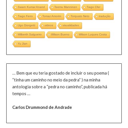
Swarn Kumar Anand
Teemu Manninen
Tiago Cfer
Tiago Ferro
Tomaz Amorim
Torquato Neto
tradução
Ugo Giorgetti
videos
visualidades
Wilberth Salgueiro
Wilson Bueno
Wilson Luques Costa
Yu Jian
… Bem que eu teria gostado de incluir o seu poema (
“tinha um caminho no meio da pedra” ) na minha
antologia sobre a “pedra no caminho”, publicada há
tempos …
Carlos Drummond de Andrade