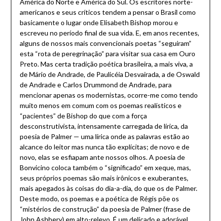
América do Norte e América do Sul. Os escritores norte-
americanos e seus críticos tendem a pensar o Brasil como
basicamente o lugar onde Elisabeth Bishop morou e
escreveu no período final de sua vida. E, em anos recentes,
alguns de nossos mais convencionais poetas “seguiram”
esta “rota de peregrinação” para visitar sua casa em Ouro
Preto. Mas certa tradição poética brasileira, a mais viva, a
de Mário de Andrade, de Paulicéia Desvairada, a de Oswald
de Andrade e Carlos Drummond de Andrade, para
mencionar apenas os modernistas, ocorre-me como tendo
muito menos em comum com os poemas realísticos e
“pacientes” de Bishop do que com a força
desconstrutivista, intensamente carregada de lírica, da
poesia de Palmer — uma lírica onde as palavras estão ao
alcance do leitor mas nunca tão explícitas; de novo e de
novo, elas se esfiapam ante nossos olhos. A poesia de
Bonvicino coloca também o “significado” em xeque, mas,
seus próprios poemas são mais irônicos e exuberantes,
mais apegados às coisas do dia-a-dia, do que os de Palmer.
Deste modo, os poemas e a poética de Régis põe os
“mistérios de construção” da poesia de Palmer (frase de
John Ashbery) em alto-relevo. É um delicado e adorável