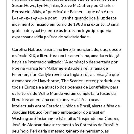
Susan Howe, Lyn Hejinian, Steve McCaffery ou Charles
Bernstein. Aliás, a “poética” de Palmer — que não é um
L=a=n=g=a=g=u=e poet — ganha quando lida à luz deste
movimento, iniciado em torno de 1980 e já extinto. O sinal
gráfico de igual (=), entre as letras, no logotipo, queria
expressar a idéia política de solidariedade.
Carolina Nabuco ensina, no livro já mencionado, que, desde
o século XIX, a literatura norte-americana, amadurecida, já
havia se internacionalizado: “A admiração despertada por
Poe na França (em Mallarmé e Baudelaire), a fama de
Emerson, que Carlyle revelou à Inglaterra, a sensação que
o romance de Hawthorne, The Scarlet Letter, produziu em
toda a Europa e a atração dos poemas de Longfellow para
os leitores do Velho Mundo vieram completar a fusão da
literatura americana com a universal.”. As trocas
intelectuais entre Estados Unidos e Brasil, alerta a filha de
Joaquim Nabuco (primeiro embaixador do Brasil em
Washington) inciaram-se há muito: “Inspirado por Cooper,
José de Alencar daria incremento às florestas do Brasil. A
seu índio Peri daria o mesmo gênero de heroísmo, as