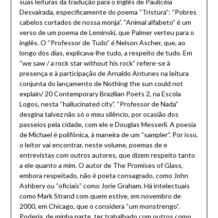
suas leituras da tradução para o inglês de Paulicéia
Desvairada, especificamente do poema “Tristura”: “Pobres
cabelos cortados de nossa monja”. “Animal alfabeto” é um
verso de um poema de Leminski, que Palmer verteu para o
inglês. O “Professor de Tudo” é Nelson Ascher, que, ao
longo dos dias, explicava-lhe tudo, a respeito de tudo. Em
“we saw / a rock star without his rock” refere-se à
presença e à participação de Arnaldo Antunes na leitura
conjunta do lançamento de Nothing the sun could not
explain/ 20 Contemporary Brazilian Poets 2, na Escola
Logos, nesta “hallucinated city”. “Professor de Nada”
desgina talvez não só o meu silêncio, por ocasião dos
passeios pela cidade, com ele e Douglas Messerli. A poesia
de Michael é polifônica, à maneira de um “sampler”. Por isso,
o leitor vai encontrar, neste volume, poemas de e
entrevistas com outros autores, que dizem respeito tanto
a ele quanto a mim. O autor de The Promises of Glass,
embora respeitado, não é poeta consagrado, como John
Ashbery ou “oficiais” como Jorie Graham. Há intelectuais
como Mark Strand com quem estive, em novembro de
2000, em Chicago, que o considera “um monstrengo”.
Poderia, de minha parte, ter trabalhado com outros como