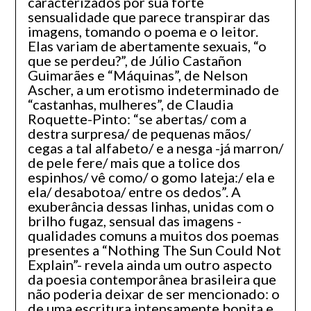
caracterizados por sua forte
sensualidade que parece transpirar das
imagens, tomando o poema e o leitor.
Elas variam de abertamente sexuais, “o
que se perdeu?”, de Júlio Castañon
Guimarães e “Máquinas”, de Nelson
Ascher, a um erotismo indeterminado de
“castanhas, mulheres”, de Claudia
Roquette-Pinto: “se abertas/ com a
destra surpresa/ de pequenas mãos/
cegas a tal alfabeto/ e a nesga -já marron/
de pele fere/ mais que a tolice dos
espinhos/ vê como/ o gomo lateja:/ ela e
ela/ desabotoa/ entre os dedos”. A
exuberância dessas linhas, unidas com o
brilho fugaz, sensual das imagens -
qualidades comuns a muitos dos poemas
presentes a “Nothing The Sun Could Not
Explain”- revela ainda um outro aspecto
da poesia contemporânea brasileira que
não poderia deixar de ser mencionado: o
de uma escritura intensamente bonita e