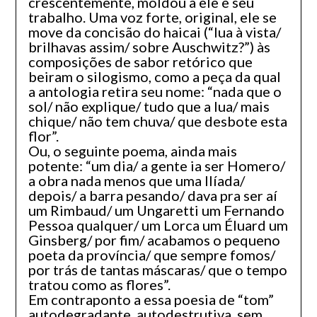
crescentemente, moldou a ele e seu
trabalho. Uma voz forte, original, ele se
move da concisão do haicai (“lua à vista/
brilhavas assim/ sobre Auschwitz?”) às
composições de sabor retórico que
beiram o silogismo, como a peça da qual
a antologia retira seu nome: “nada que o
sol/ não explique/ tudo que a lua/ mais
chique/ não tem chuva/ que desbote esta
flor”.
Ou, o seguinte poema, ainda mais
potente: “um dia/ a gente ia ser Homero/
a obra nada menos que uma Ilíada/
depois/ a barra pesando/ dava pra ser aí
um Rimbaud/ um Ungaretti um Fernando
Pessoa qualquer/ um Lorca um Éluard um
Ginsberg/ por fim/ acabamos o pequeno
poeta da província/ que sempre fomos/
por trás de tantas máscaras/ que o tempo
tratou como as flores”.
Em contraponto a essa poesia de “tom”
autodegradante, autodestrutiva, sem