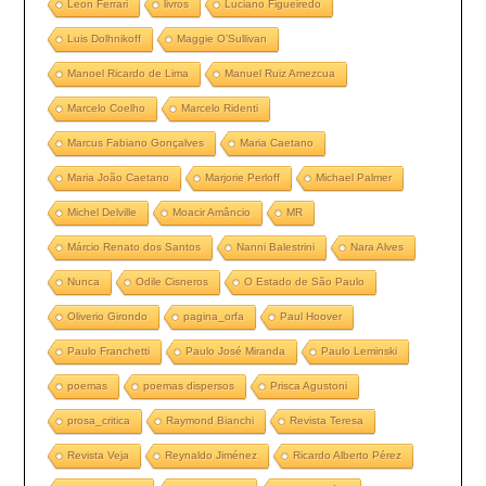
Leon Ferrari
livros
Luciano Figueiredo
Luis Dolhnikoff
Maggie O’Sullivan
Manoel Ricardo de Lima
Manuel Ruiz Amezcua
Marcelo Coelho
Marcelo Ridenti
Marcus Fabiano Gonçalves
Maria Caetano
Maria João Caetano
Marjorie Perloff
Michael Palmer
Michel Delville
Moacir Amâncio
MR
Márcio Renato dos Santos
Nanni Balestrini
Nara Alves
Nunca
Odile Cisneros
O Estado de São Paulo
Oliverio Girondo
pagina_orfa
Paul Hoover
Paulo Franchetti
Paulo José Miranda
Paulo Leminski
poemas
poemas dispersos
Prisca Agustoni
prosa_critica
Raymond Bianchi
Revista Teresa
Revista Veja
Reynaldo Jiménez
Ricardo Alberto Pérez