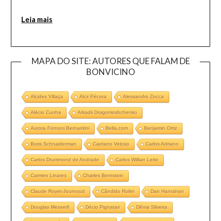
Leia mais
MAPA DO SITE: AUTORES QUE FALAM DE
BONVICINO
Alcides Villaça
Alcir Pécora
Alessandro Zocca
Alécio Cunha
Arkadii Dragomoshchenko
Aurora Fornoni Bernardini
Bella.com
Benjamin Ortiz
Boris Schnaiderman
Caetano Veloso
Carlos Adriano
Carlos Drummond de Andrade
Carlos Willian Leite
Carmen Linares
Charles Bernstein
Claude Royet-Journoud
Cândido Rolim
Dan Hanrahan
Douglas Messerli
Décio Pignatari
Dênia Silveira