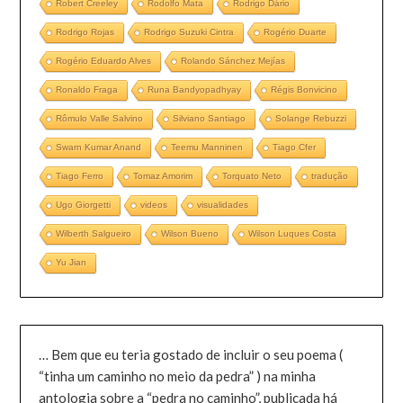
Robert Creeley
Rodolfo Mata
Rodrigo Dário
Rodrigo Rojas
Rodrigo Suzuki Cintra
Rogério Duarte
Rogério Eduardo Alves
Rolando Sánchez Mejías
Ronaldo Fraga
Runa Bandyopadhyay
Régis Bonvicino
Rômulo Valle Salvino
Silviano Santiago
Solange Rebuzzi
Swarn Kumar Anand
Teemu Manninen
Tiago Cfer
Tiago Ferro
Tomaz Amorim
Torquato Neto
tradução
Ugo Giorgetti
videos
visualidades
Wilberth Salgueiro
Wilson Bueno
Wilson Luques Costa
Yu Jian
… Bem que eu teria gostado de incluir o seu poema (
“tinha um caminho no meio da pedra” ) na minha
antologia sobre a “pedra no caminho”, publicada há