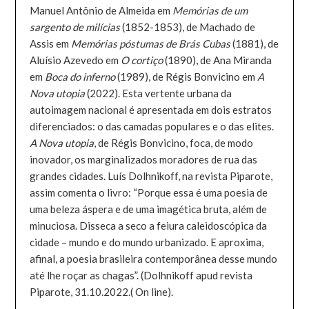
Manuel Antônio de Almeida em
Memórias de um
sargento de milícias
(1852-1853), de Machado de
Assis em
Memórias póstumas de Brás Cubas
(1881), de
Aluísio Azevedo em
O cortiço
(1890), de Ana Miranda
em
Boca do inferno
(1989), de Régis Bonvicino em
A
Nova utopia
(2022). Esta vertente urbana da
autoimagem nacional é apresentada em dois estratos
diferenciados: o das camadas populares e o das elites.
A Nova utopia
, de Régis Bonvicino, foca, de modo
inovador, os marginalizados moradores de rua das
grandes cidades. Luís Dolhnikoff, na revista Piparote,
assim comenta o livro: “Porque essa é uma poesia de
uma beleza áspera e de uma imagética bruta, além de
minuciosa. Disseca a seco a feiura caleidoscópica da
cidade – mundo e do mundo urbanizado. E aproxima,
afinal, a poesia brasileira contemporânea desse mundo
até lhe roçar as chagas”. (Dolhnikoff apud revista
Piparote, 31.10.2022.( On line).