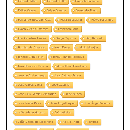
Eduardo Milán
Eduardo Pitta
Enquete Ilustrada
Felipe Cussen
Felipe Fortuna
Fernando Abreu
Fernando Escobar Páez
Flora Süssekind
Flávio Paranhos
Flávio Viegas Amoreira
Francisco Faria
Franklin Alves Dassie
Graça Capinha
Guy Bennett
Haroldo de Campos
Henri Deluy
Idalia Morejón
Ignacio Vidal-Folch
Irineu Franco Perpetuo
Iván Humanes Bespín
Jardel Dias Cavalcanti
Jerome Rothenberg
Joca Reiners Terron
José Carlos Vieira
José Castello
José Luis García Fernández
José Nunes
José Paulo Paes
José Ángel Leyva
José Ángel Valente
João Adolfo Hansen
João Almino
João Cabral de Melo Neto
Ko Ko Thett
leituras