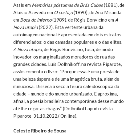
Assis em
Memórias póstumas de Brás Cubas
(1881), de
Aluísio Azevedo em
O cortiço
(1890), de Ana Miranda
em
Boca do inferno
(1989), de Régis Bonvicino em
A
Nova utopia
(2022). Esta vertente urbana da
autoimagem nacional é apresentada em dois estratos
diferenciados: o das camadas populares e o das elites.
A Nova utopia
, de Régis Bonvicino, foca, de modo
inovador, os marginalizados moradores de rua das
grandes cidades. Luís Dolhnikoff, na revista Piparote,
assim comenta o livro: “Porque essa é uma poesia de
uma beleza áspera e de uma imagética bruta, além de
minuciosa. Disseca a seco a feiura caleidoscópica da
cidade – mundo e do mundo urbanizado. E aproxima,
afinal, a poesia brasileira contemporânea desse mundo
até lhe roçar as chagas”. (Dolhnikoff apud revista
Piparote, 31.10.2022.( On line).
Celeste Ribeiro de Sousa