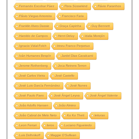
Fernando Escobar Páez
Flora Süssekind
Flávio Paranhos
Flávio Viegas Amoreira
Francisco Faria
Franklin Alves Dassie
Graça Capinha
Guy Bennett
Haroldo de Campos
Henri Deluy
Idalia Morejón
Ignacio Vidal-Folch
Irineu Franco Perpetuo
Iván Humanes Bespín
Jardel Dias Cavalcanti
Jerome Rothenberg
Joca Reiners Terron
José Carlos Vieira
José Castello
José Luis García Fernández
José Nunes
José Paulo Paes
José Ángel Leyva
José Ángel Valente
João Adolfo Hansen
João Almino
João Cabral de Melo Neto
Ko Ko Thett
leituras
Leon Ferrari
livros
Luciano Figueiredo
Luis Dolhnikoff
Maggie O’Sullivan