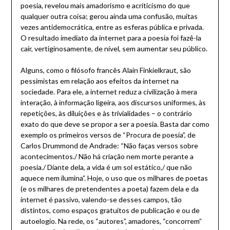
poesia, revelou mais amadorismo e acriticismo do que
qualquer outra coisa; gerou ainda uma confusão, muitas
vezes antidemocrática, entre as esferas pública e privada.
O resultado imediato da internet para a poesia foi fazê-la
cair, vertiginosamente, de nível, sem aumentar seu público.
Alguns, como o filósofo francês Alain Finkielkraut, são
pessimistas em relação aos efeitos da internet na
sociedade. Para ele, a internet reduz a civilização à mera
interação, à informação ligeira, aos discursos uniformes, às
repetições, às diluições e às trivialidades – o contrário
exato do que deve se propor a ser a poesia. Basta dar como
exemplo os primeiros versos de “Procura de poesia”, de
Carlos Drummond de Andrade: “Não faças versos sobre
acontecimentos./ Não há criação nem morte perante a
poesia./ Diante dela, a vida é um sol estático,/ que não
aquece nem ilumina”. Hoje, o uso que os milhares de poetas
(e os milhares de pretendentes a poeta) fazem dela e da
internet é passivo, valendo-se desses campos, tão
distintos, como espaços gratuitos de publicação e ou de
autoelogio. Na rede, os “autores”, amadores, “concorrem”