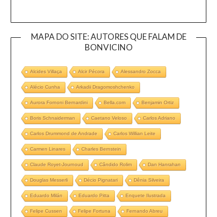
MAPA DO SITE: AUTORES QUE FALAM DE
BONVICINO
Alcides Villaça
Alcir Pécora
Alessandro Zocca
Alécio Cunha
Arkadii Dragomoshchenko
Aurora Fornoni Bernardini
Bella.com
Benjamin Ortiz
Boris Schnaiderman
Caetano Veloso
Carlos Adriano
Carlos Drummond de Andrade
Carlos Willian Leite
Carmen Linares
Charles Bernstein
Claude Royet-Journoud
Cândido Rolim
Dan Hanrahan
Douglas Messerli
Décio Pignatari
Dênia Silveira
Eduardo Milán
Eduardo Pitta
Enquete Ilustrada
Felipe Cussen
Felipe Fortuna
Fernando Abreu