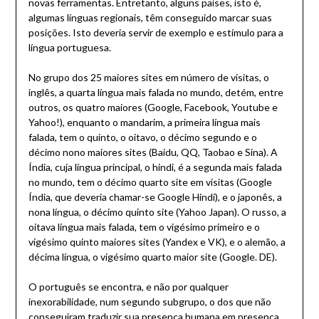
novas ferramentas. Entretanto, alguns países, isto é,
algumas línguas regionais, têm conseguido marcar suas
posições. Isto deveria servir de exemplo e estímulo para a
língua portuguesa.
No grupo dos 25 maiores sites em número de visitas, o
inglês, a quarta língua mais falada no mundo, detém, entre
outros, os quatro maiores (Google, Facebook, Youtube e
Yahoo!), enquanto o mandarim, a primeira língua mais
falada, tem o quinto, o oitavo, o décimo segundo e o
décimo nono maiores sites (Baidu, QQ, Taobao e Sina). A
Índia, cuja língua principal, o hindi, é a segunda mais falada
no mundo, tem o décimo quarto site em visitas (Google
Índia, que deveria chamar-se Google Hindi), e o japonês, a
nona língua, o décimo quinto site (Yahoo Japan). O russo, a
oitava língua mais falada, tem o vigésimo primeiro e o
vigésimo quinto maiores sites (Yandex e VK), e o alemão, a
décima língua, o vigésimo quarto maior site (Google. DE).
O português se encontra, e não por qualquer
inexorabilidade, num segundo subgrupo, o dos que não
conseguiram traduzir sua presença humana em presença