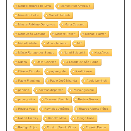
Manoel Ricardo de Lima
Manuel Ruiz Amezcua
Marcelo Coelho
Marcelo Ridenti
Marcus Fabiano Gonçalves
Maria Caetano
Maria João Caetano
Marjorie Perloff
Michael Palmer
Michel Delville
Moacir Amâncio
MR
Márcio Renato dos Santos
Nanni Balestrini
Nara Alves
Nunca
Odile Cisneros
O Estado de São Paulo
Oliverio Girondo
pagina_orfa
Paul Hoover
Paulo Franchetti
Paulo José Miranda
Paulo Leminski
poemas
poemas dispersos
Prisca Agustoni
prosa_critica
Raymond Bianchi
Revista Teresa
Revista Veja
Reynaldo Jiménez
Ricardo Alberto Pérez
Robert Creeley
Rodolfo Mata
Rodrigo Dário
Rodrigo Rojas
Rodrigo Suzuki Cintra
Rogério Duarte