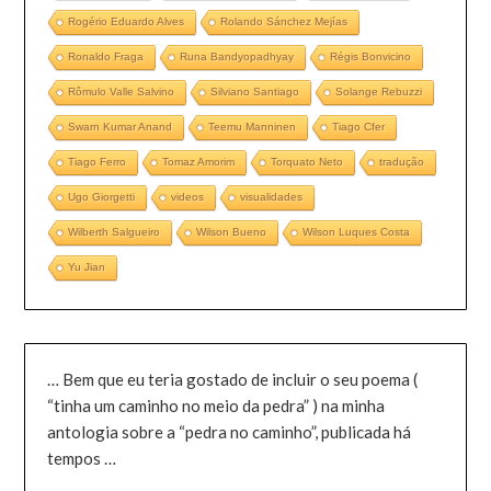
Rogério Eduardo Alves
Rolando Sánchez Mejías
Ronaldo Fraga
Runa Bandyopadhyay
Régis Bonvicino
Rômulo Valle Salvino
Silviano Santiago
Solange Rebuzzi
Swarn Kumar Anand
Teemu Manninen
Tiago Cfer
Tiago Ferro
Tomaz Amorim
Torquato Neto
tradução
Ugo Giorgetti
videos
visualidades
Wilberth Salgueiro
Wilson Bueno
Wilson Luques Costa
Yu Jian
… Bem que eu teria gostado de incluir o seu poema (
“tinha um caminho no meio da pedra” ) na minha
antologia sobre a “pedra no caminho”, publicada há
tempos …