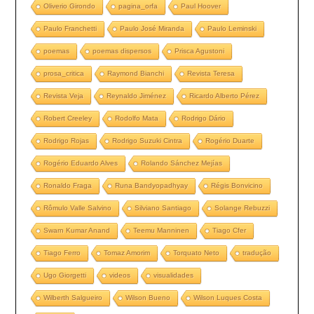
Oliverio Girondo
pagina_orfa
Paul Hoover
Paulo Franchetti
Paulo José Miranda
Paulo Leminski
poemas
poemas dispersos
Prisca Agustoni
prosa_critica
Raymond Bianchi
Revista Teresa
Revista Veja
Reynaldo Jiménez
Ricardo Alberto Pérez
Robert Creeley
Rodolfo Mata
Rodrigo Dário
Rodrigo Rojas
Rodrigo Suzuki Cintra
Rogério Duarte
Rogério Eduardo Alves
Rolando Sánchez Mejías
Ronaldo Fraga
Runa Bandyopadhyay
Régis Bonvicino
Rômulo Valle Salvino
Silviano Santiago
Solange Rebuzzi
Swarn Kumar Anand
Teemu Manninen
Tiago Cfer
Tiago Ferro
Tomaz Amorim
Torquato Neto
tradução
Ugo Giorgetti
videos
visualidades
Wilberth Salgueiro
Wilson Bueno
Wilson Luques Costa