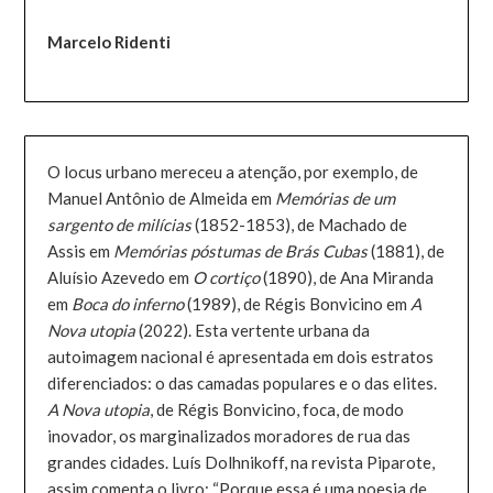
Marcelo Ridenti
O locus urbano mereceu a atenção, por exemplo, de
Manuel Antônio de Almeida em
Memórias de um
sargento de milícias
(1852-1853), de Machado de
Assis em
Memórias póstumas de Brás Cubas
(1881), de
Aluísio Azevedo em
O cortiço
(1890), de Ana Miranda
em
Boca do inferno
(1989), de Régis Bonvicino em
A
Nova utopia
(2022). Esta vertente urbana da
autoimagem nacional é apresentada em dois estratos
diferenciados: o das camadas populares e o das elites.
A Nova utopia
, de Régis Bonvicino, foca, de modo
inovador, os marginalizados moradores de rua das
grandes cidades. Luís Dolhnikoff, na revista Piparote,
assim comenta o livro: “Porque essa é uma poesia de