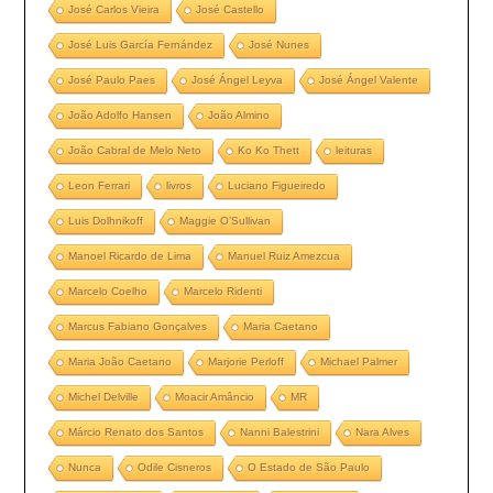
José Carlos Vieira
José Castello
José Luis García Fernández
José Nunes
José Paulo Paes
José Ángel Leyva
José Ángel Valente
João Adolfo Hansen
João Almino
João Cabral de Melo Neto
Ko Ko Thett
leituras
Leon Ferrari
livros
Luciano Figueiredo
Luis Dolhnikoff
Maggie O’Sullivan
Manoel Ricardo de Lima
Manuel Ruiz Amezcua
Marcelo Coelho
Marcelo Ridenti
Marcus Fabiano Gonçalves
Maria Caetano
Maria João Caetano
Marjorie Perloff
Michael Palmer
Michel Delville
Moacir Amâncio
MR
Márcio Renato dos Santos
Nanni Balestrini
Nara Alves
Nunca
Odile Cisneros
O Estado de São Paulo