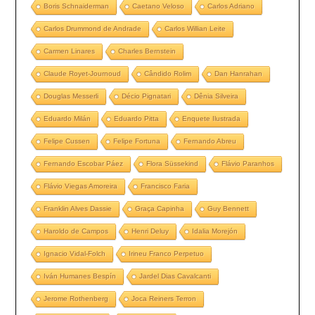
Boris Schnaiderman
Caetano Veloso
Carlos Adriano
Carlos Drummond de Andrade
Carlos Willian Leite
Carmen Linares
Charles Bernstein
Claude Royet-Journoud
Cândido Rolim
Dan Hanrahan
Douglas Messerli
Décio Pignatari
Dênia Silveira
Eduardo Milán
Eduardo Pitta
Enquete Ilustrada
Felipe Cussen
Felipe Fortuna
Fernando Abreu
Fernando Escobar Páez
Flora Süssekind
Flávio Paranhos
Flávio Viegas Amoreira
Francisco Faria
Franklin Alves Dassie
Graça Capinha
Guy Bennett
Haroldo de Campos
Henri Deluy
Idalia Morejón
Ignacio Vidal-Folch
Irineu Franco Perpetuo
Iván Humanes Bespín
Jardel Dias Cavalcanti
Jerome Rothenberg
Joca Reiners Terron