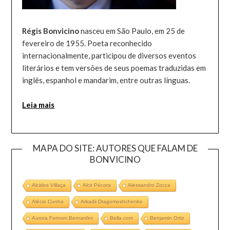
Régis Bonvicino
nasceu em São Paulo, em 25 de
fevereiro de 1955. Poeta reconhecido
internacionalmente, participou de diversos eventos
literários e tem versões de seus poemas traduzidas em
inglês, espanhol e mandarim, entre outras línguas.
Leia mais
MAPA DO SITE: AUTORES QUE FALAM DE
BONVICINO
Alcides Villaça
Alcir Pécora
Alessandro Zocca
Alécio Cunha
Arkadii Dragomoshchenko
Aurora Fornoni Bernardini
Bella.com
Benjamin Ortiz