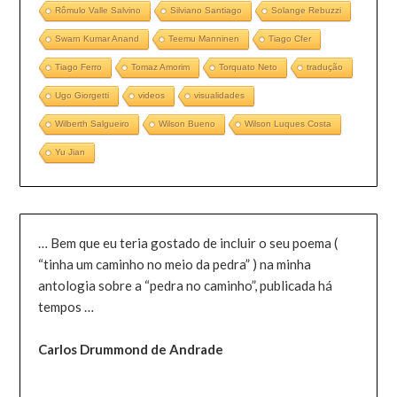
Rômulo Valle Salvino
Silviano Santiago
Solange Rebuzzi
Swarn Kumar Anand
Teemu Manninen
Tiago Cfer
Tiago Ferro
Tomaz Amorim
Torquato Neto
tradução
Ugo Giorgetti
videos
visualidades
Wilberth Salgueiro
Wilson Bueno
Wilson Luques Costa
Yu Jian
… Bem que eu teria gostado de incluir o seu poema (
“tinha um caminho no meio da pedra” ) na minha
antologia sobre a “pedra no caminho”, publicada há
tempos …
Carlos Drummond de Andrade