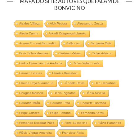
MAPA DO SITE: AUTORES QUE FALAM DE
BONVICINO
Alcides Villaça
Alcir Pécora
Alessandro Zocca
Alécio Cunha
Arkadii Dragomoshchenko
Aurora Fornoni Bernardini
Bella.com
Benjamin Ortiz
Boris Schnaiderman
Caetano Veloso
Carlos Adriano
Carlos Drummond de Andrade
Carlos Willian Leite
Carmen Linares
Charles Bernstein
Claude Royet-Journoud
Cândido Rolim
Dan Hanrahan
Douglas Messerli
Décio Pignatari
Dênia Silveira
Eduardo Milán
Eduardo Pitta
Enquete Ilustrada
Felipe Cussen
Felipe Fortuna
Fernando Abreu
Fernando Escobar Páez
Flora Süssekind
Flávio Paranhos
Flávio Viegas Amoreira
Francisco Faria