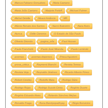
Marcus Fabiano Gonçalves
Maria Caetano
Maria João Caetano
Marjorie Perloff
Michael Palmer
Michel Delville
Moacir Amâncio
MR
Márcio Renato dos Santos
Nanni Balestrini
Nara Alves
Nunca
Odile Cisneros
O Estado de São Paulo
Oliverio Girondo
pagina_orfa
Paul Hoover
Paulo Franchetti
Paulo José Miranda
Paulo Leminski
poemas
poemas dispersos
Prisca Agustoni
prosa_critica
Raymond Bianchi
Revista Teresa
Revista Veja
Reynaldo Jiménez
Ricardo Alberto Pérez
Robert Creeley
Rodolfo Mata
Rodrigo Dário
Rodrigo Rojas
Rodrigo Suzuki Cintra
Rogério Duarte
Rogério Eduardo Alves
Rolando Sánchez Mejías
Ronaldo Fraga
Runa Bandyopadhyay
Régis Bonvicino