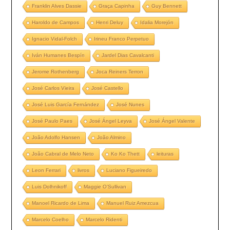
Franklin Alves Dassie
Graça Capinha
Guy Bennett
Haroldo de Campos
Henri Deluy
Idalia Morejón
Ignacio Vidal-Folch
Irineu Franco Perpetuo
Iván Humanes Bespín
Jardel Dias Cavalcanti
Jerome Rothenberg
Joca Reiners Terron
José Carlos Vieira
José Castello
José Luis García Fernández
José Nunes
José Paulo Paes
José Ángel Leyva
José Ángel Valente
João Adolfo Hansen
João Almino
João Cabral de Melo Neto
Ko Ko Thett
leituras
Leon Ferrari
livros
Luciano Figueiredo
Luis Dolhnikoff
Maggie O’Sullivan
Manoel Ricardo de Lima
Manuel Ruiz Amezcua
Marcelo Coelho
Marcelo Ridenti