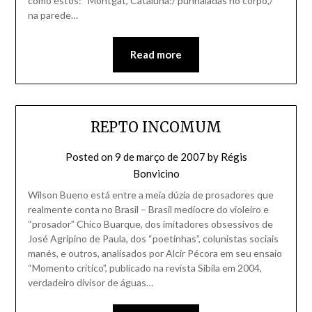
como éstos: “Montgat, Cataluña:/ punhaladas no corpo,/
na parede…
Read more
REPTO INCOMUM
Posted on
9 de março de 2007
by
Régis
Bonvicino
Wilson Bueno está entre a meia dúzia de prosadores que
realmente conta no Brasil – Brasil medíocre do violeiro e
“prosador” Chico Buarque, dos imitadores obsessivos de
José Agripino de Paula, dos “poetinhas”, colunistas sociais
manés, e outros, analisados por Alcir Pécora em seu ensaio
“Momento crítico”, publicado na revista Sibila em 2004,
verdadeiro divisor de águas…